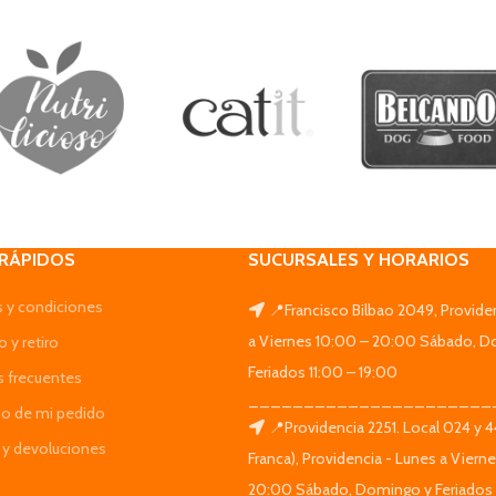
 RÁPIDOS
SUCURSALES Y HORARIOS
 y condiciones
📍Francisco Bilbao 2049, Provide
a Viernes 10:00 – 20:00 Sábado, D
 y retiro
Feriados 11:00 – 19:00
s frecuentes
______________________
do de mi pedido
📍Providencia 2251. Local 024 y 
y devoluciones
Franca), Providencia - Lunes a Viern
20:00 Sábado, Domingo y Feriados 