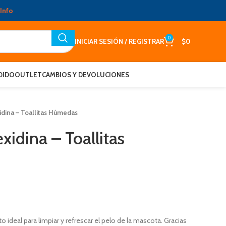
Info
0
INICIAR SESIÓN / REGISTRAR
$
0
DIDO
OUTLET
CAMBIOS Y DEVOLUCIONES
idina – Toallitas Húmedas
xidina – Toallitas
o ideal para limpiar y refrescar el pelo de la mascota. Gracias