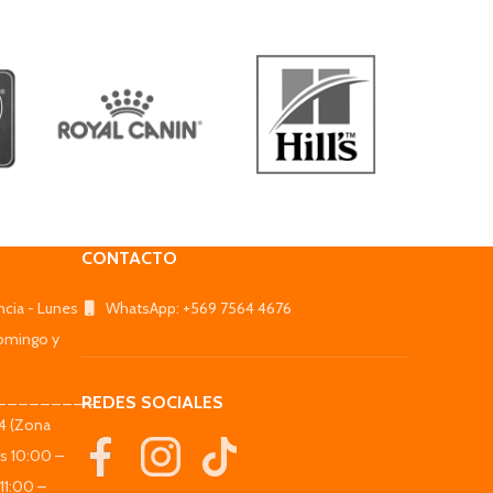
CONTACTO
ncia - Lunes
WhatsApp: +569 7564 4676
omingo y
_________
REDES SOCIALES
44 (Zona
es 10:00 –
11:00 –