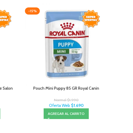
-15%
-15%
Le Salon
Pouch Mini Puppy 85 GR Royal Canin
Royal C
Normal
$
1.990
Oferta Web
$
1.690
AGREGAR AL CARRITO