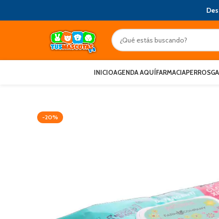
Des
INICIO
AGENDA AQUÍ
FARMACIA
PERROS
G
-20%