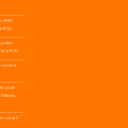
_________
co 4890,
a 19:30
_________
Locales
:30 a 19:30
_________
 - Lunes a
_________
da. Local
0 Sábado,
_________
o. Local 2 -