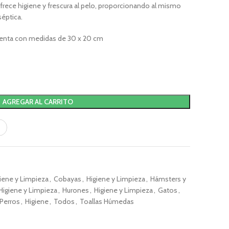
frece higiene y frescura al pelo, proporcionando al mismo
éptica.
uenta con medidas de 30 x 20 cm
AGREGAR AL CARRITO
iene y Limpieza
,
Cobayas
,
Higiene y Limpieza
,
Hámsters y
Higiene y Limpieza
,
Hurones
,
Higiene y Limpieza
,
Gatos
,
Perros
,
Higiene
,
Todos
,
Toallas Húmedas