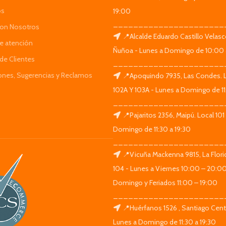
os
19:00
______________________
Con Nosotros
📍Alcalde Eduardo Castillo Velas
de atención
Ñuñoa - Lunes a Domingo de 10:00 
de Clientes
______________________
iones, Sugerencias y Reclamos
📍Apoquindo 7935, Las Condes. 
102A Y 103A - Lunes a Domingo de 11
______________________
📍Pajaritos 2356, Maipú. Local 101
Domingo de 11:30 a 19:30
______________________
📍Vicuña Mackenna 9815, La Flori
104 - Lunes a Viernes 10:00 – 20:0
Domingo y Feriados 11:00 – 19:00
______________________
📍Huérfanos 1526 , Santiago Centr
Lunes a Domingo de 11:30 a 19:30