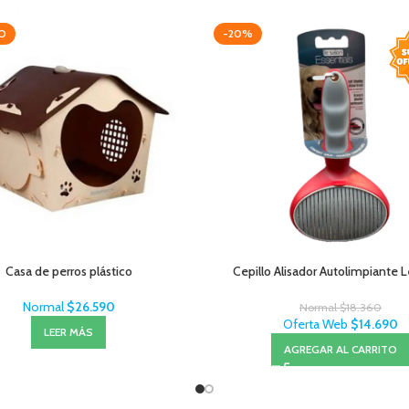
O
-20%
Casa de perros plástico
Cepillo Alisador Autolimpiante 
Normal
$
26.590
Normal
$
18.360
Oferta Web
$
14.690
LEER MÁS
AGREGAR AL CARRITO