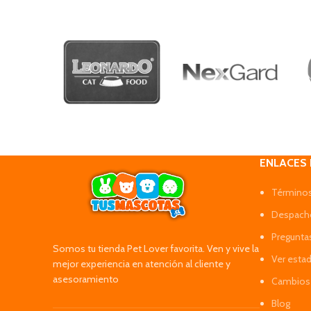
ENLACES
Términos
Despacho
Pregunta
Somos tu tienda Pet Lover favorita. Ven y vive la
Ver esta
mejor experiencia en atención al cliente y
asesoramiento
Cambios 
Blog