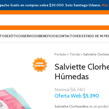
pacho Gratis en compras sobre $30.000. Solo Santiago Urbano.
Más 
ATOS
EXÓTICOS
SERVICIOS
BENEFICIOS
CONTACTO
VER ESTADO DE MI PE
Portada
»
Tienda
»
Salviette Clorhex
Salviette Clorhe
Húmedas
Normal
$
6.740
Oferta Web
$
5.390
Salviette Clorhexidina
es un product