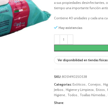
a sus propiedades desinfectantes, o
tiempo una importante función antis
Contiene 40 unidades y cada una c
Hay existencias
Ver disponibilidad en tiendas físicas
SKU:
8051490250538
Categorías:
Exóticos
,
Conejos
,
Hig
Jerbos
,
Higiene y Limpieza
,
Erizos
,
Higiene
,
Todos
,
Toallas Húmedas
,
Share: