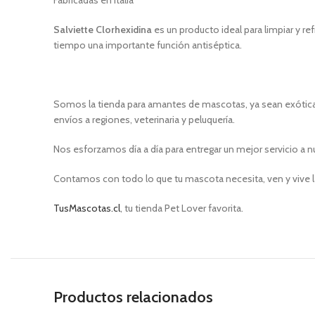
Fabricadas en Italia
Salviette Clorhexidina
es un producto ideal para limpiar y r
tiempo una importante función antiséptica.
Somos la tienda para amantes de mascotas, ya sean exóticas
envíos a regiones, veterinaria y peluquería.
Nos esforzamos día a día para entregar un mejor servicio a n
Contamos con todo lo que tu mascota necesita, ven y vive l
TusMascotas.cl
, tu tienda Pet Lover favorita.
Productos relacionados