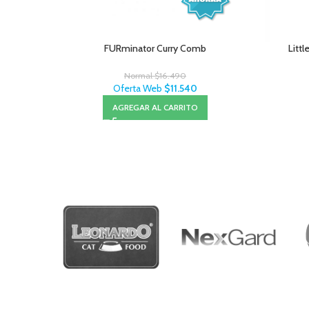
FURminator Curry Comb
Litt
Normal
$
16.490
Oferta Web
$
11.540
AGREGAR AL CARRITO