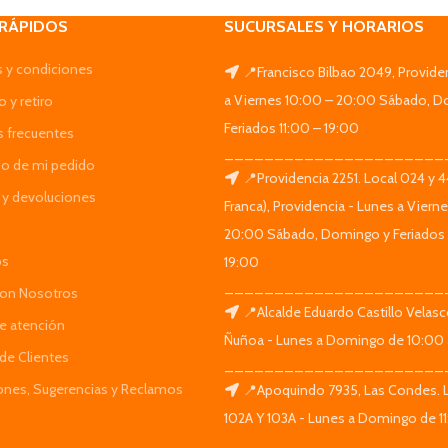
 RÁPIDOS
SUCURSALES Y HORARIOS
 y condiciones
📍Francisco Bilbao 2049, Provide
a Viernes 10:00 – 20:00 Sábado, D
 y retiro
Feriados 11:00 – 19:00
s frecuentes
______________________
do de mi pedido
📍Providencia 2251. Local 024 y 
y devoluciones
Franca), Providencia - Lunes a Viern
20:00 Sábado, Domingo y Feriados 
os
19:00
______________________
Con Nosotros
📍Alcalde Eduardo Castillo Velas
de atención
Ñuñoa - Lunes a Domingo de 10:00 
de Clientes
______________________
iones, Sugerencias y Reclamos
📍Apoquindo 7935, Las Condes. 
102A Y 103A - Lunes a Domingo de 11
______________________