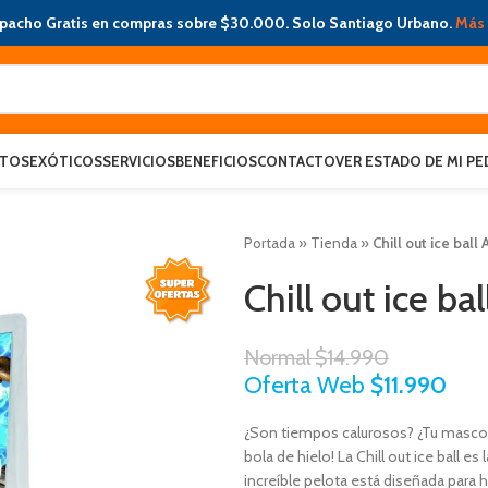
pacho Gratis en compras sobre $30.000. Solo Santiago Urbano.
Más 
ATOS
EXÓTICOS
SERVICIOS
BENEFICIOS
CONTACTO
VER ESTADO DE MI PE
Portada
»
Tienda
»
Chill out ice ball
Chill out ice ba
Normal
$
14.990
Oferta Web
$
11.990
¿Son tiempos calurosos? ¿Tu mascota
bola de hielo! La Chill out ice ball e
increíble pelota está diseñada para 