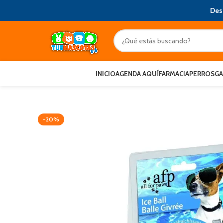
Des
INICIO
AGENDA AQUÍ
FARMACIA
PERROS
G
-20%