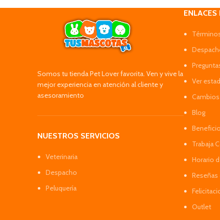
ENLACES
Términos
Despacho
Pregunta
Somos tu tienda Pet Lover favorita. Ven y vive la
Ver esta
mejor experiencia en atención al cliente y
asesoramiento
Cambios 
Blog
Benefici
NUESTROS SERVICIOS
Trabaja 
Veterinaria
Horario 
Despacho
Reseñas 
Peluquería
Felicitac
Outlet