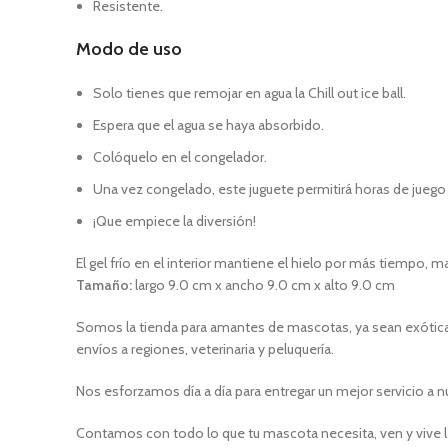
Resistente.
Modo de uso
Solo tienes que remojar en agua la Chill out ice ball.
Espera que el agua se haya absorbido.
Colóquelo en el congelador.
Una vez congelado, este juguete permitirá horas de juego
¡Que empiece la diversión!
El gel frío en el interior mantiene el hielo por más tiempo, 
Tamaño:
largo 9.0 cm x ancho 9.0 cm x alto 9.0 cm
Somos la tienda para amantes de mascotas, ya sean exóticas
envíos a regiones, veterinaria y peluquería.
Nos esforzamos día a día para entregar un mejor servicio a n
Contamos con todo lo que tu mascota necesita, ven y vive l