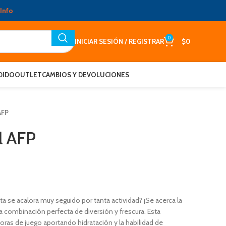
Info
0
INICIAR SESIÓN / REGISTRAR
$
0
DIDO
OUTLET
CAMBIOS Y DEVOLUCIONES
 AFP
ll AFP
 se acalora muy seguido por tanta actividad? ¡Se acerca la
s la combinación perfecta de diversión y frescura. Esta
horas de juego aportando hidratación y la habilidad de