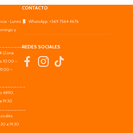
CONTACTO
ncia - Lunes
WhatsApp: +569 7564 4676
omingo y
_________
REDES SOCIALES
44 (Zona
es 10:00 –
11:00 –
_________
co 4890,
a 19:30
_________
Locales
:30 a 19:30
_________