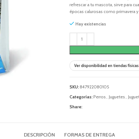
refrescar a tu mascota, sirve para c
épocas calurosas como primavera y
Hay existencias
Ver disponibilidad en tiendas físicas
SKU:
847922080105
Categorías:
Perros
,
Juguetes
,
Jugue
Share:
DESCRIPCIÓN
FORMAS DE ENTREGA