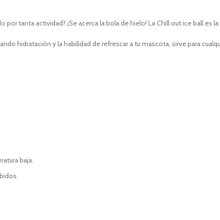
r tanta actividad? ¡Se acerca la bola de hielo! La Chill out ice ball es l
tando hidratación y la habilidad de refrescar a tu mascota, sirve para cu
atura baja.
bidos.