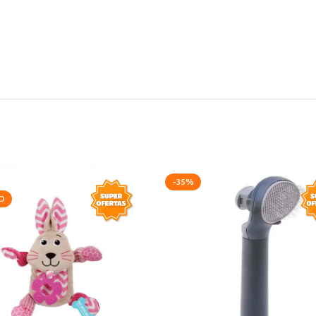
-35%
O