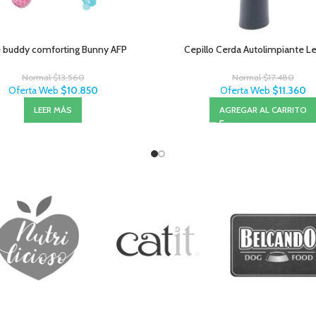
le buddy comforting Bunny AFP
Cepillo Cerda Autolimpiante Le
Normal
$
13.560
Normal
$
17.480
Oferta Web
$
10.850
Oferta Web
$
11.360
LEER MÁS
AGREGAR AL CARRITO