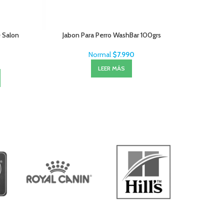
 Salon
Jabon Para Perro WashBar 100grs
Salviet
Normal
$
7.990
LEER MÁS