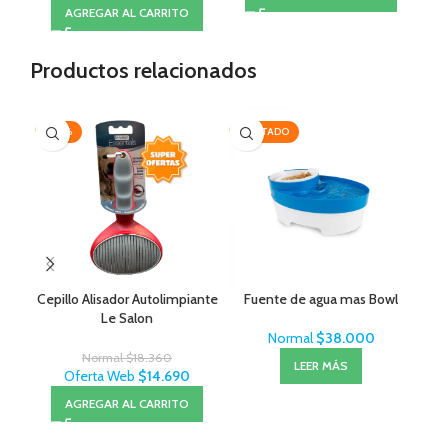
AGREGAR AL CARRITO
Productos relacionados
-20%
AGOTADO
-3
Cepillo Alisador Autolimpiante
Fuente de agua mas Bowl
Roy
Le Salon
Normal
$
38.000
Normal
$
18.360
LEER MÁS
Oferta Web
$
14.690
AGREGAR AL CARRITO