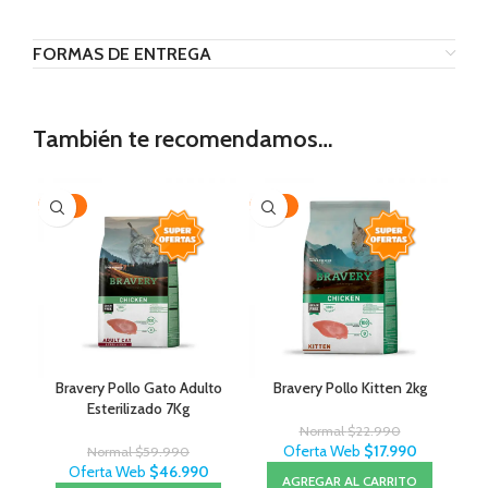
FORMAS DE ENTREGA
También te recomendamos…
-22%
-22%
Bravery Pollo Gato Adulto
Bravery Pollo Kitten 2kg
Esterilizado 7Kg
Normal
$
22.990
Oferta Web
$
17.990
Normal
$
59.990
Oferta Web
$
46.990
AGREGAR AL CARRITO