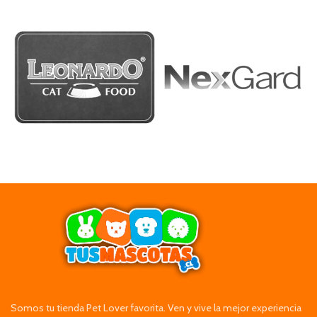
Somos tu tienda Pet Lover favorita. Ven y vive la mejor experiencia