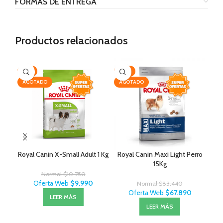
FORMAS DE ENTREGA
Productos relacionados
-7%
-19%
-3
AGOTADO
AGOTADO
Royal Canin X-Small Adult 1 Kg
Royal Canin Maxi Light Perro
15Kg
Normal
$
10.750
Oferta Web
$
9.990
Normal
$
83.440
Oferta Web
$
67.890
LEER MÁS
LEER MÁS