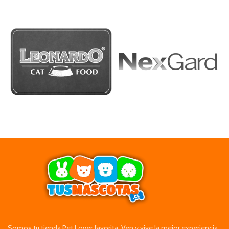
Somos tu tienda Pet Lover favorita. Ven y vive la mejor experiencia