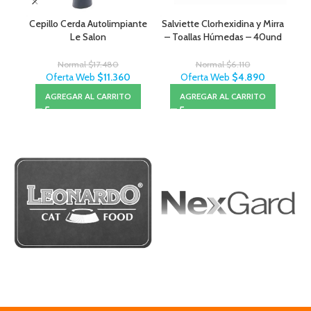
Cepillo Cerda Autolimpiante
Salviette Clorhexidina y Mirra
Ov
Le Salon
– Toallas Húmedas – 40und
Normal
$
17.480
Normal
$
6.110
Oferta Web
$
11.360
Oferta Web
$
4.890
AGREGAR AL CARRITO
AGREGAR AL CARRITO