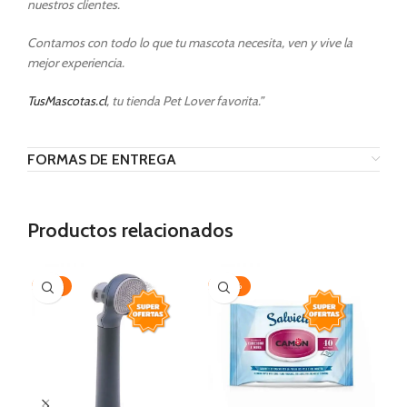
nuestros clientes.
Contamos con todo lo que tu mascota necesita, ven y vive la
mejor experiencia.
TusMascotas.cl
, tu tienda Pet Lover favorita.”
FORMAS DE ENTREGA
Productos relacionados
-35%
-20%
-1