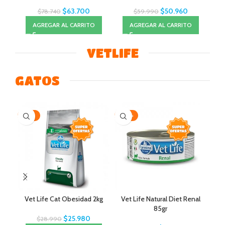
$
63.700
$
50.960
$
78.740
$
59.990
AGREGAR AL CARRITO
AGREGAR AL CARRITO
VETLIFE
GATOS
-10%
-20%
-2
Vet Life Cat Obesidad 2kg
Vet Life Natural Diet Renal
85gr
$
25.980
$
28.990