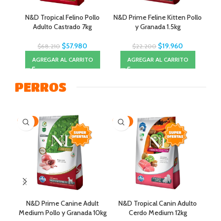
N&D Tropical Felino Pollo
N&D Prime Feline Kitten Pollo
N&D
Adulto Castrado 7kg
y Granada 1.5kg
$
57.980
$
19.960
$
68.210
$
22.200
AGREGAR AL CARRITO
AGREGAR AL CARRITO
PERROS
-19%
-15%
-5
N&D Prime Canine Adult
N&D Tropical Canin Adulto
N&
Medium Pollo y Granada 10kg
Cerdo Medium 12kg