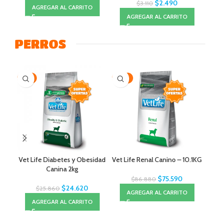
$
2.490
$
3.110
AGREGAR AL CARRITO
AGREGAR AL CARRITO
PERROS
-5%
-13%
-17
Vet Life Diabetes y Obesidad
Vet Life Renal Canino – 10.1KG
V
Canina 2kg
$
75.590
$
86.880
$
24.620
$
25.860
AGREGAR AL CARRITO
AGREGAR AL CARRITO