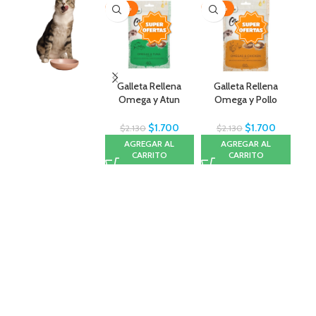
-20%
-20%
-2
Galleta Rellena
Galleta Rellena
G
Omega y Atun
Omega y Pollo
Om
Crunchy 60gr
Crunchy 60gr
$
1.700
$
1.700
$
2.130
$
2.130
AGREGAR AL
AGREGAR AL
CARRITO
CARRITO