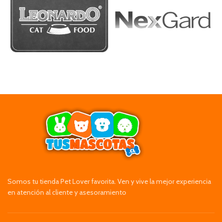
Somos tu tienda Pet Lover favorita. Ven y vive la mejor experiencia
en atención al cliente y asesoramiento