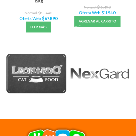
15Kg
Normal
$
16.490
Oferta Web
$
11.540
Normal
$
83.440
Oferta Web
$
67.890
AGREGAR AL CARRITO
LEER MÁS