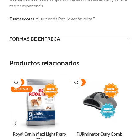
mejor experiencia.
TusMascotas.cl
, tu tienda Pet Lover favorita.
”
FORMAS DE ENTREGA
Productos relacionados
-19%
-30%
-2
AGOTADO
AG
Royal Canin Maxi Light Perro
FURminator Curry Comb
Lit