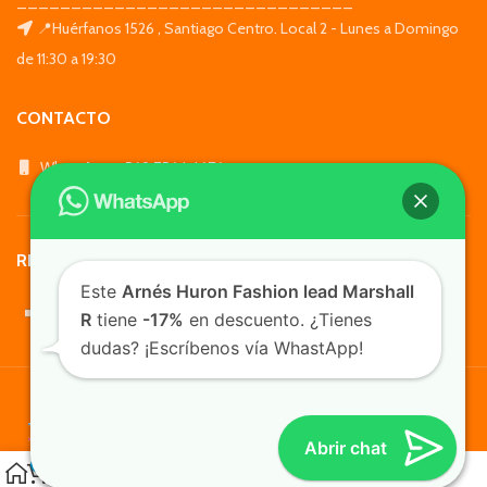
_______________________________
📍Huérfanos 1526 , Santiago Centro. Local 2 - Lunes a Domingo
de 11:30 a 19:30
CONTACTO
WhatsApp: +569 7564 4676
REDES SOCIALES
Este
Arnés Huron Fashion lead Marshall
R
tiene
-17%
en descuento. ¿Tienes
dudas? ¡Escríbenos vía WhastApp!
TusMascotas.cl
Abrir chat
0