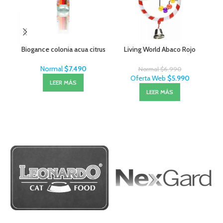
Biogance colonia acua citrus
Living World Abaco Rojo
M
Normal
$
7.490
Normal
$
6.990
Oferta Web
$
5.990
LEER MÁS
LEER MÁS