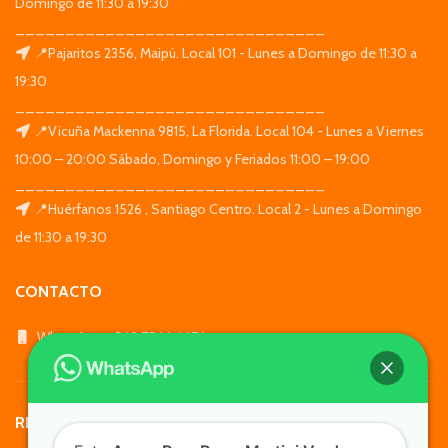
Domingo de 11:30 a 19:30
_______________________________
📍Pajaritos 2356, Maipú. Local 101 - Lunes a Domingo de 11:30 a
19:30
_______________________________
📍Vicuña Mackenna 9815, La Florida. Local 104 - Lunes a Viernes
10:00 – 20:00 Sábado, Domingo y Feriados 11:00 – 19:00
_______________________________
📍Huérfanos 1526 , Santiago Centro. Local 2 - Lunes a Domingo
de 11:30 a 19:30
CONTACTO
WhatsApp: +569 7564 4676
REDES SOCIALES