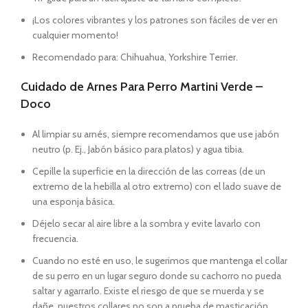
¡Los colores vibrantes y los patrones son fáciles de ver en
cualquier momento!
Recomendado para: Chihuahua, Yorkshire Terrier.
Cuidado de Arnes Para Perro Martini Verde –
Doco
Al limpiar su arnés, siempre recomendamos que use jabón
neutro (p. Ej., Jabón básico para platos) y agua tibia.
Cepille la superficie en la dirección de las correas (de un
extremo de la hebilla al otro extremo) con el lado suave de
una esponja básica.
Déjelo secar al aire libre a la sombra y evite lavarlo con
frecuencia.
Cuando no esté en uso, le sugerimos que mantenga el collar
de su perro en un lugar seguro donde su cachorro no pueda
saltar y agarrarlo. Existe el riesgo de que se muerda y se
dañe, nuestros collares no son a prueba de masticación