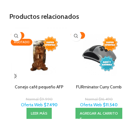
Productos relacionados
-25%
-30%
AG
AGOTADO
Conejo café pequeño AFP
FURminator Curry Comb
Normal
$
9.990
Normal
$
16.490
Oferta Web
$
7.490
Oferta Web
$
11.540
LEER MÁS
AGREGAR AL CARRITO