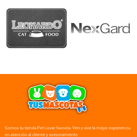
Somos tu tienda Pet Lover favorita. Ven y vive la mejor experiencia
en atención al cliente y asesoramiento