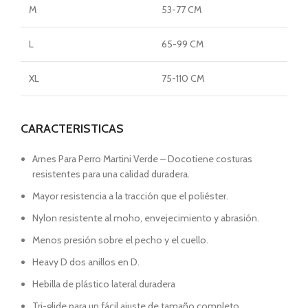
M
53-77 CM
L
65-99 CM
XL
75-110 CM
CARACTERISTICAS
Arnes Para Perro Martini Verde – Docotiene costuras
resistentes para una calidad duradera.
Mayor resistencia a la tracción que el poliéster.
Nylon resistente al moho, envejecimiento y abrasión.
Menos presión sobre el pecho y el cuello.
Heavy D dos anillos en D.
Hebilla de plástico lateral duradera
Tri-glide para un fácil ajuste de tamaño completo.