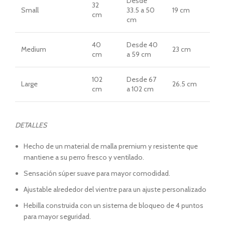
Desde
32
Small
33.5 a 50
19 cm
cm
cm
40
Desde 40
Medium
23 cm
cm
a 59 cm
102
Desde 67
Large
26.5 cm
cm
a 102 cm
DETALLES
Hecho de un material de malla premium y resistente que
mantiene a su perro fresco y ventilado.
Sensación súper suave para mayor comodidad.
Ajustable alrededor del vientre para un ajuste personalizado
Hebilla construida con un sistema de bloqueo de 4 puntos
para mayor seguridad.