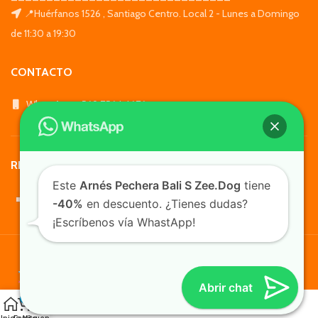
📍Huérfanos 1526 , Santiago Centro. Local 2 - Lunes a Domingo
de 11:30 a 19:30
CONTACTO
WhatsApp: +569 7564 4676
REDES SOCIALES
Este
Arnés Pechera Bali S Zee.Dog
tiene
-40%
en descuento. ¿Tienes dudas?
¡Escríbenos vía WhastApp!
TusMascotas.cl
Abrir chat
0