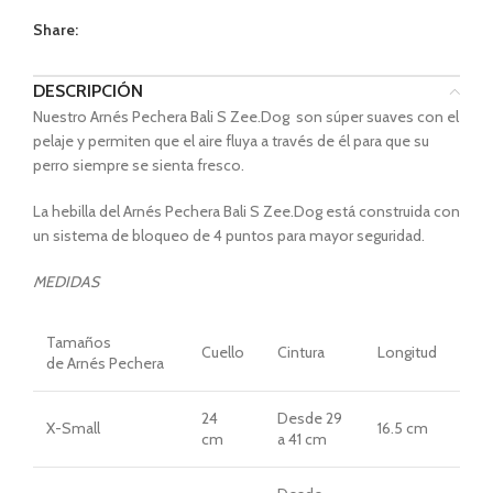
Share:
DESCRIPCIÓN
Nuestro Arnés Pechera Bali S Zee.Dog son súper suaves con el
pelaje y permiten que el aire fluya a través de él para que su
perro siempre se sienta fresco.
La hebilla del Arnés Pechera Bali S Zee.Dog está construida con
un sistema de bloqueo de 4 puntos para mayor seguridad.
MEDIDAS
Tamaños
Cuello
Cintura
Longitud
de Arnés Pechera
24
Desde 29
X-Small
16.5 cm
cm
a 41 cm