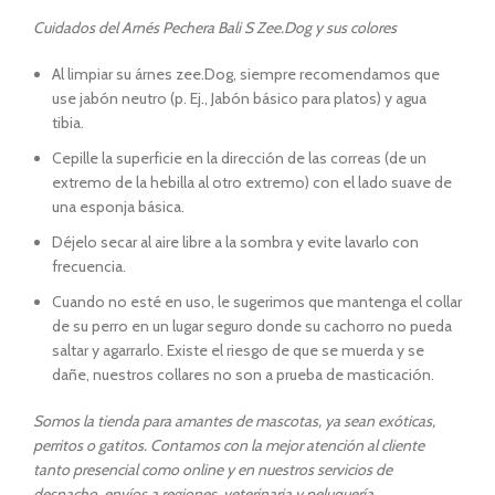
Cuidados del Arnés Pechera Bali S Zee.Dog y sus colores
Al limpiar su árnes zee.Dog, siempre recomendamos que
use jabón neutro (p. Ej., Jabón básico para platos) y agua
tibia.
Cepille la superficie en la dirección de las correas (de un
extremo de la hebilla al otro extremo) con el lado suave de
una esponja básica.
Déjelo secar al aire libre a la sombra y evite lavarlo con
frecuencia.
Cuando no esté en uso, le sugerimos que mantenga el collar
de su perro en un lugar seguro donde su cachorro no pueda
saltar y agarrarlo. Existe el riesgo de que se muerda y se
dañe, nuestros collares no son a prueba de masticación.
Somos la tienda para amantes de mascotas, ya sean exóticas,
perritos o gatitos. Contamos con la mejor atención al cliente
tanto presencial como online y en nuestros servicios de
despacho, envíos a regiones, veterinaria y peluquería.