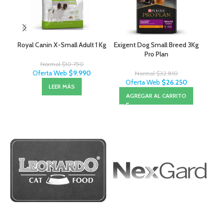
Royal Canin X-Small Adult 1 Kg
Exigent Dog Small Breed 3Kg
Pro Plan
Normal
$
10.750
Oferta Web
$
9.990
Normal
$
32.810
Oferta Web
$
26.250
LEER MÁS
AGREGAR AL CARRITO