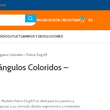
Info
0
INICIAR SESIÓN / REGISTRAR
$
0
DIDO
OUTLET
CAMBIOS Y DEVOLUCIONES
gulos Coloridos – Police Dog K9
ángulos Coloridos –
– Modelo Police Dog K9 es ideal para los paseos y
do gracias a su cómodo diseño ergonómico y materiales