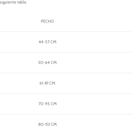
iguiente tabla:
PECHO
44-57 CM
50-64 CM
61-81 CM
70-95 CM
80-113 CM