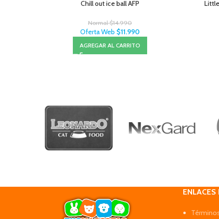
Chill out ice ball AFP
Litt
Normal
$
14.990
Oferta Web
$
11.990
AGREGAR AL CARRITO
ENLACES
Términos