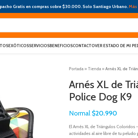
pacho Gratis en compras sobre $30.000. Solo Santiago Urbano.
Más 
ATOS
EXÓTICOS
SERVICIOS
BENEFICIOS
CONTACTO
VER ESTADO DE MI PE
Portada
»
Tienda
»
Arnés XL de Trián
Arnés XL de Tri
Police Dog K9
Normal
$
20.990
El Arnés XL de Triángulos Coloridos 
actividades al aire libre de tu pelu