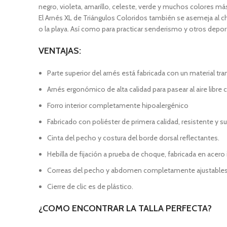
negro, violeta, amarillo, celeste, verde y muchos colores má
El Arnés XL de Triángulos Coloridos también se asemeja al ch
o la playa. Así como para practicar senderismo y otros depor
VENTAJAS:
Parte superior del arnés está fabricada con un material tran
Arnés ergonómico de alta calidad para pasear al aire libre 
Forro interior completamente hipoalergénico
Fabricado con poliéster de primera calidad, resistente y su
Cinta del pecho y costura del borde dorsal reflectantes.
Hebilla de fijación a prueba de choque, fabricada en acero 
Correas del pecho y abdomen completamente ajustables
Cierre de clic es de plástico.
¿COMO ENCONTRAR LA TALLA PERFECTA?