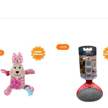
-20%
O