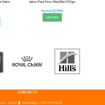
Le Salon
Jabon Para Perro WashBar 100grs
Wan
Normal
$
7.990
LEER MÁS
CONTACTO
ncia - Lunes
WhatsApp: +569 7564 4676