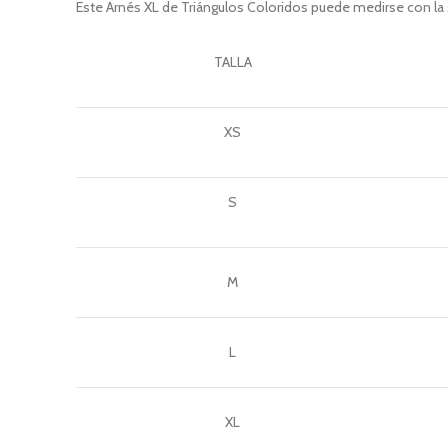
Este Arnés XL de Triángulos Coloridos puede medirse con la s
TALLA
XS
S
M
L
XL