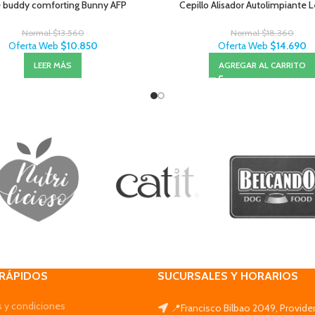
le buddy comforting Bunny AFP
Cepillo Alisador Autolimpiante 
Normal
$
13.560
Normal
$
18.360
Oferta Web
$
10.850
Oferta Web
$
14.690
LEER MÁS
AGREGAR AL CARRITO
 RÁPIDOS
SUCURSALES Y HORARIOS
 y condiciones
📍Francisco Bilbao 2049, Provide