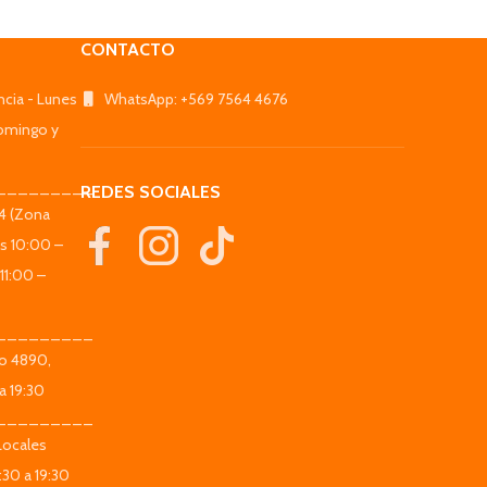
CONTACTO
ncia - Lunes
WhatsApp: +569 7564 4676
omingo y
_________
REDES SOCIALES
44 (Zona
es 10:00 –
11:00 –
_________
co 4890,
a 19:30
_________
Locales
:30 a 19:30