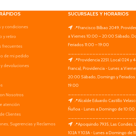
 RÁPIDOS
SUCURSALES Y HORARIOS
 y condiciones
📍Francisco Bilbao 2049, Provide
a Viernes 10:00 – 20:00 Sábado, D
 y retiro
Feriados 11:00 – 19:00
s frecuentes
______________________
do de mi pedido
📍Providencia 2251. Local 024 y 
y devoluciones
Franca), Providencia - Lunes a Viern
20:00 Sábado, Domingo y Feriados 
os
19:00
______________________
Con Nosotros
📍Alcalde Eduardo Castillo Velas
de atención
Ñuñoa - Lunes a Domingo de 10:00 
de Clientes
______________________
iones, Sugerencias y Reclamos
📍Apoquindo 7935, Las Condes. 
102A Y 103A - Lunes a Domingo de 11