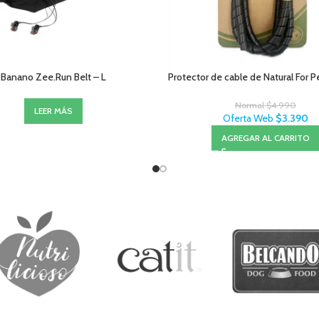
Banano Zee.Run Belt – L
Protector de cable de Natural For 
Normal
$
4.990
LEER MÁS
Oferta Web
$
3.390
AGREGAR AL CARRITO