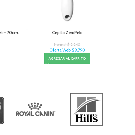
Pet – 70cm.
Cepillo ZeroPelo
Normal
$
12.240
Oferta Web
$
9.790
AGREGAR AL CARRITO