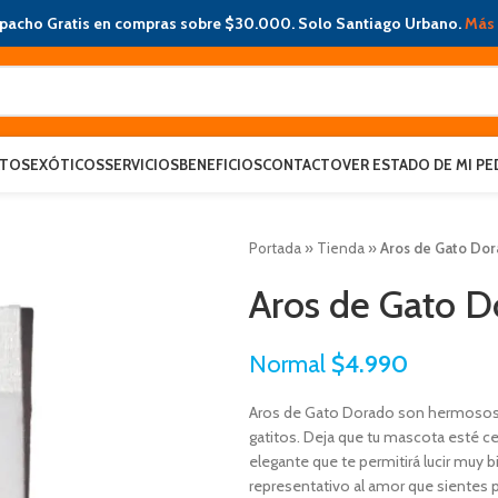
pacho Gratis en compras sobre $30.000. Solo Santiago Urbano.
Más 
ATOS
EXÓTICOS
SERVICIOS
BENEFICIOS
CONTACTO
VER ESTADO DE MI PE
Portada
»
Tienda
»
Aros de Gato Do
Aros de Gato D
Normal
$
4.990
Aros de Gato Dorado son hermosos 
gatitos. Deja que tu mascota esté 
elegante que te permitirá lucir muy 
representativo al amor que sientes p