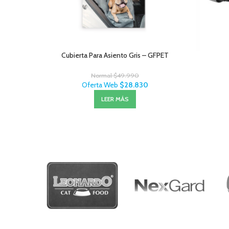
Cubierta Para Asiento Gris – GFPET
Normal
$
49.990
Oferta Web
$
28.830
LEER MÁS