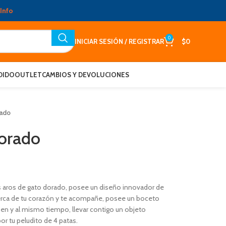
Info
0
INICIAR SESIÓN / REGISTRAR
$
0
DIDO
OUTLET
CAMBIOS Y DEVOLUCIONES
rado
orado
aros de gato dorado, posee un diseño innovador de
cerca de tu corazón y te acompañe, posee un boceto
bien y al mismo tiempo, llevar contigo un objeto
or tu peludito de 4 patas.