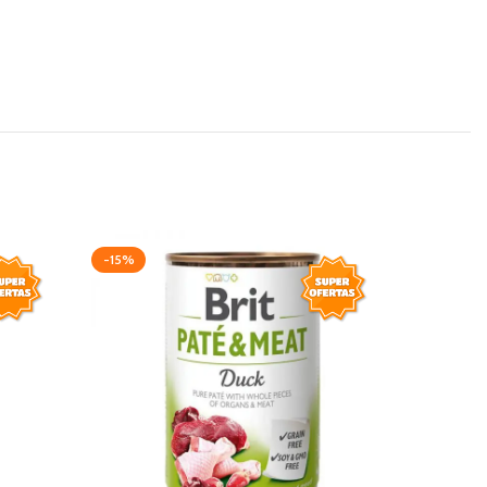
-15%
-10%