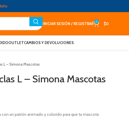
Info
0
INICIAR SESIÓN / REGISTRAR
$
0
DIDO
OUTLET
CAMBIOS Y DEVOLUCIONES
s L – Simona Mascotas
las L – Simona Mascotas
a con un patrón animado y colorido para que tu mascota