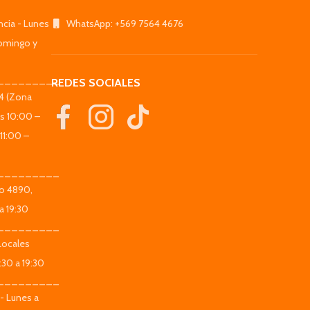
ncia - Lunes
WhatsApp: +569 7564 4676
omingo y
_________
REDES SOCIALES
44 (Zona
es 10:00 –
11:00 –
_________
co 4890,
a 19:30
_________
Locales
:30 a 19:30
_________
 - Lunes a