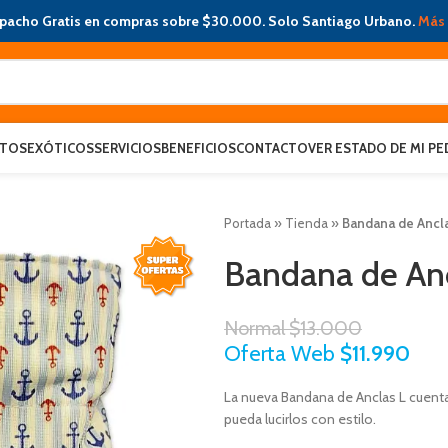
pacho Gratis en compras sobre $30.000. Solo Santiago Urbano.
Más 
ATOS
EXÓTICOS
SERVICIOS
BENEFICIOS
CONTACTO
VER ESTADO DE MI PE
Portada
»
Tienda
»
Bandana de Ancla
Bandana de Anc
Normal
$
13.000
Oferta Web
$
11.990
La nueva Bandana de Anclas L cuent
pueda lucirlos con estilo.