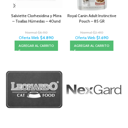
Salviette Clorhexidina y Mirra
Royal Canin Adult Instinctive
C/
– Toallas Húmedas – 40und
Pouch – 85 GR
Normal
$
6.110
Normal
$
2.410
Oferta Web
$
4.890
Oferta Web
$
1.690
AGREGAR AL CARRITO
AGREGAR AL CARRITO