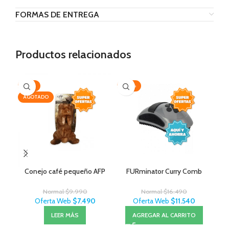
FORMAS DE ENTREGA
Productos relacionados
-25%
-30%
AG
AGOTADO
Conejo café pequeño AFP
FURminator Curry Comb
Normal
$
9.990
Normal
$
16.490
Oferta Web
$
7.490
Oferta Web
$
11.540
LEER MÁS
AGREGAR AL CARRITO