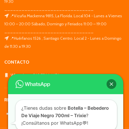
19:30
_______________________________
📍Vicuña Mackenna 9815, La Florida. Local 104 - Lunes a Viernes
10:00 – 20:00 Sábado, Domingo y Feriados 11:00 – 19:00
_______________________________
📍Huérfanos 1526 , Santiago Centro. Local 2 - Lunes a Domingo
de 11:30 a 19:30
CONTACTO
WhatsApp: +569 7564 4676
REDES SOCIALES
¿Tienes dudas sobre
Botella – Bebedero
De Viaje Negro 700ml – Trixie
?
¡Consúltanos por WhatsApp💬!