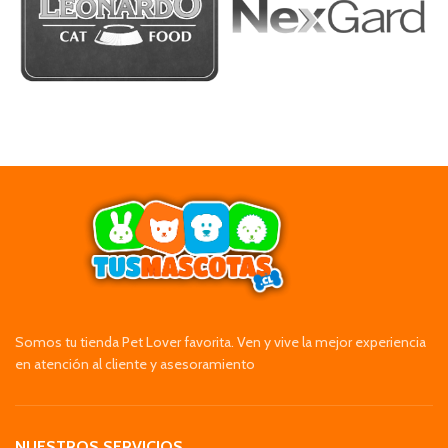
Somos tu tienda Pet Lover favorita. Ven y vive la mejor experiencia
en atención al cliente y asesoramiento
NUESTROS SERVICIOS