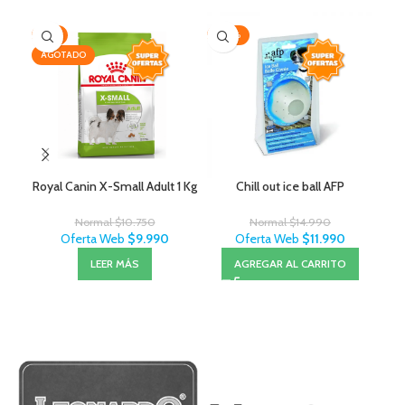
-7%
-20%
-3
AGOTADO
Royal Canin X-Small Adult 1 Kg
Chill out ice ball AFP
Normal
$
10.750
Normal
$
14.990
Oferta Web
$
9.990
Oferta Web
$
11.990
LEER MÁS
AGREGAR AL CARRITO