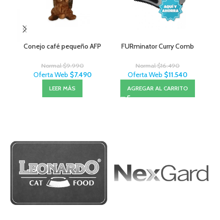
Conejo café pequeño AFP
FURminator Curry Comb
Normal
$
9.990
Normal
$
16.490
Oferta Web
$
7.490
Oferta Web
$
11.540
LEER MÁS
AGREGAR AL CARRITO