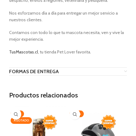
despacho, envíos a regiones, veterinaria y peluquería.
Nos esforzamos día a día para entregar un mejor servicio a
nuestros clientes.
Contamos con todo lo que tu mascota necesita, ven y vive la
mejor experiencia.
TusMascotas.cl
, tu tienda Pet Lover favorita.
FORMAS DE ENTREGA
Productos relacionados
-25%
-30%
AG
AGOTADO