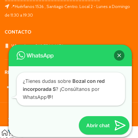
📍Huérfanos 1526 , Santiago Centro. Local 2 - Lunes a Domingo
de 11:30 a 19:30
CONTACTO
WhatsApp: +569 7564 4676
REDES SOCIALES
¿Tienes dudas sobre
Bozal con red
incorporada S
? ¡Consúltanos por
WhatsApp💬!
TusMascotas.cl
Abrir chat
0