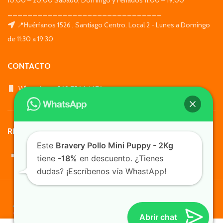
10:00 – 20:00 Sábado, Domingo y Feriados 11:00 – 19:00
_______________________________
📍Huérfanos 1526 , Santiago Centro. Local 2 - Lunes a Domingo
de 11:30 a 19:30
CONTACTO
WhatsApp: +569 7564 4676
REDES SOCIALES
Este
Bravery Pollo Mini Puppy - 2Kg
tiene
-18%
en descuento. ¿Tienes
dudas? ¡Escríbenos vía WhastApp!
TusMascotas.cl
Abrir chat