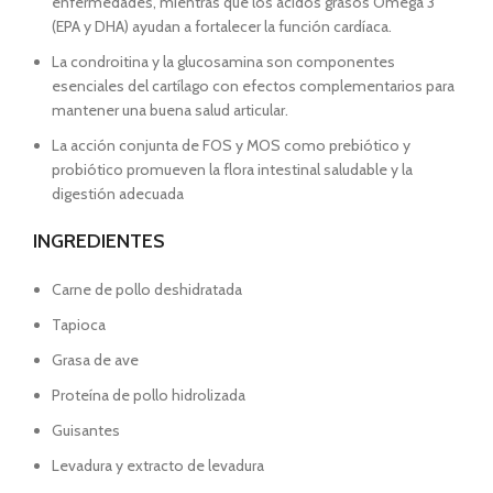
enfermedades, mientras que los ácidos grasos Omega 3
(EPA y DHA) ayudan a fortalecer la función cardíaca.
La condroitina y la glucosamina son componentes
esenciales del cartílago con efectos complementarios para
mantener una buena salud articular.
La acción conjunta de FOS y MOS como prebiótico y
probiótico promueven la flora intestinal saludable y la
digestión adecuada
INGREDIENTES
Carne de pollo deshidratada
Tapioca
Grasa de ave
Proteína de pollo hidrolizada
Guisantes
Levadura y extracto de levadura