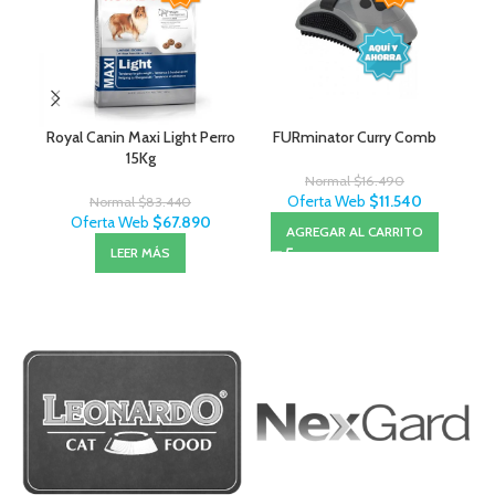
Royal Canin Maxi Light Perro
FURminator Curry Comb
15Kg
Normal
$
16.490
Oferta Web
$
11.540
Normal
$
83.440
Oferta Web
$
67.890
AGREGAR AL CARRITO
LEER MÁS