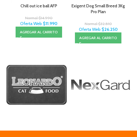
Chill out ice ball AFP
Exigent Dog Small Breed 3Kg
Cep
Pro Plan
Normal
$
14.990
Oferta Web
$
11.990
Normal
$
32.810
Oferta Web
$
26.250
AGREGAR AL CARRITO
AGREGAR AL CARRITO