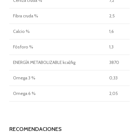
Ceniza cruda %
7,2
Fibra cruda %
2,5
Calcio %
1,6
Fósforo %
1,3
ENERGÍA METABOLIZABLE kcal/kg
3870
Omega 3 %
0,33
Omega 6 %
2,05
RECOMENDACIONES