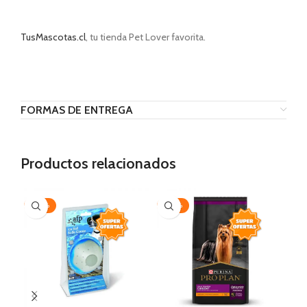
TusMascotas.cl
, tu tienda Pet Lover favorita.
FORMAS DE ENTREGA
Productos relacionados
-20%
-20%
-2