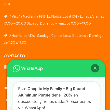
19:30
_______________________________
📍Vicuña Mackenna 9815, La Florida. Local 104 - Lunes a Viernes
10:00 – 20:00 Sábado, Domingo y Feriados 11:00 – 19:00
_______________________________
📍Huérfanos 1526 , Santiago Centro. Local 2 - Lunes a Domingo
de 11:30 a 19:30
CONTACTO
WhatsApp: +569 7564 4676
REDES SOCIALES
Este
Chapita My Family - Big Round
Aluminum Purple
tiene
-20%
en
descuento. ¿Tienes dudas? ¡Escríbenos
vía WhastApp!