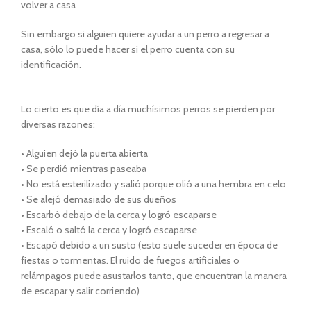
volver a casa
Sin embargo si alguien quiere ayudar a un perro a regresar a
casa, sólo lo puede hacer si el perro cuenta con su
identificación.
Lo cierto es que dí­a a dí­a muchí­simos perros se pierden por
diversas razones:
• Alguien dejó la puerta abierta
• Se perdió mientras paseaba
• No está esterilizado y salió porque olió a una hembra en celo
• Se alejó demasiado de sus dueños
• Escarbó debajo de la cerca y logró escaparse
• Escaló o saltó la cerca y logró escaparse
• Escapó debido a un susto (esto suele suceder en época de
fiestas o tormentas. El ruido de fuegos artificiales o
relámpagos puede asustarlos tanto, que encuentran la manera
de escapar y salir corriendo)