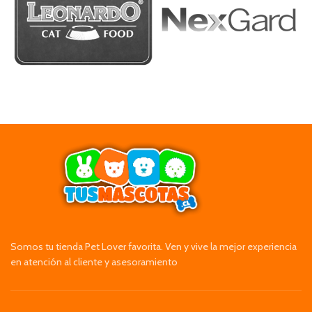
Somos tu tienda Pet Lover favorita. Ven y vive la mejor experiencia
en atención al cliente y asesoramiento