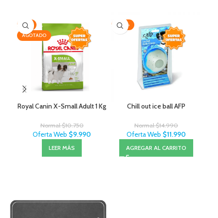
-7%
-20%
AG
AGOTADO
Royal Canin X-Small Adult 1 Kg
Chill out ice ball AFP
Normal
$
10.750
Normal
$
14.990
Oferta Web
$
9.990
Oferta Web
$
11.990
LEER MÁS
AGREGAR AL CARRITO