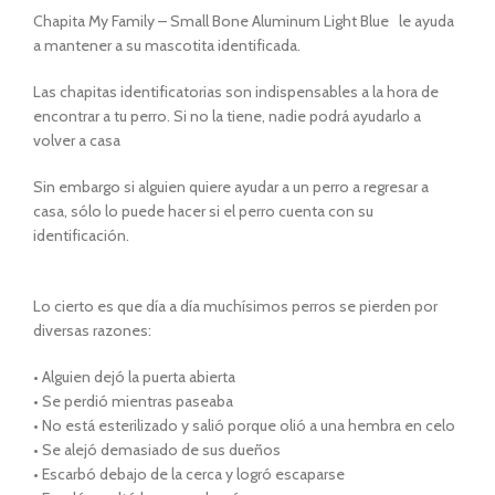
Chapita My Family – Small Bone Aluminum Light Blue le ayuda
a mantener a su mascotita identificada.
Las chapitas identificatorias son indispensables a la hora de
encontrar a tu perro. Si no la tiene, nadie podrá ayudarlo a
volver a casa
Sin embargo si alguien quiere ayudar a un perro a regresar a
casa, sólo lo puede hacer si el perro cuenta con su
identificación.
Lo cierto es que dí­a a dí­a muchí­simos perros se pierden por
diversas razones:
• Alguien dejó la puerta abierta
• Se perdió mientras paseaba
• No está esterilizado y salió porque olió a una hembra en celo
• Se alejó demasiado de sus dueños
• Escarbó debajo de la cerca y logró escaparse