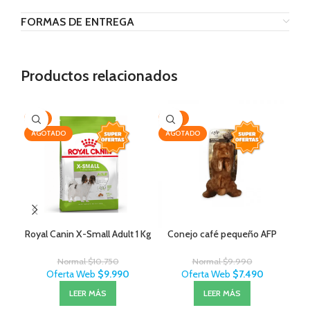
FORMAS DE ENTREGA
Productos relacionados
-7%
-25%
-2
AGOTADO
AGOTADO
Royal Canin X-Small Adult 1 Kg
Conejo café pequeño AFP
Exi
Normal
$
10.750
Normal
$
9.990
Oferta Web
$
9.990
Oferta Web
$
7.490
LEER MÁS
LEER MÁS