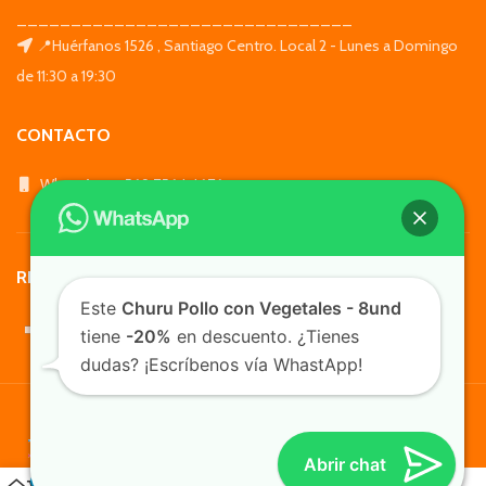
_______________________________
📍Huérfanos 1526 , Santiago Centro. Local 2 - Lunes a Domingo
de 11:30 a 19:30
CONTACTO
WhatsApp: +569 7564 4676
REDES SOCIALES
Este
Churu Pollo con Vegetales - 8und
tiene
-20%
en descuento. ¿Tienes
dudas? ¡Escríbenos vía WhastApp!
TusMascotas.cl
Abrir chat
0