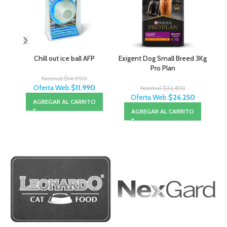
Chill out ice ball AFP
Exigent Dog Small Breed 3Kg
Pro Plan
Normal
$
14.990
Oferta Web
$
11.990
Normal
$
32.810
Oferta Web
$
26.250
AGREGAR AL CARRITO
AGREGAR AL CARRITO