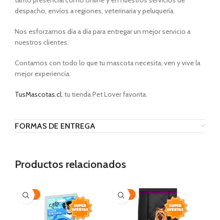
tanto presencial como online y en nuestros servicios de
despacho, envíos a regiones, veterinaria y peluquería.
Nos esforzamos día a día para entregar un mejor servicio a
nuestros clientes.
Contamos con todo lo que tu mascota necesita, ven y vive la
mejor experiencia.
TusMascotas.cl
, tu tienda Pet Lover favorita.
FORMAS DE ENTREGA
Productos relacionados
-20%
-20%
-3