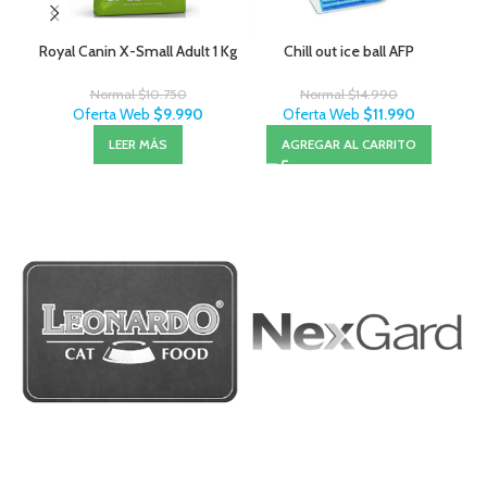
Royal Canin X-Small Adult 1 Kg
Chill out ice ball AFP
Lit
Normal
$
10.750
Normal
$
14.990
Oferta Web
$
9.990
Oferta Web
$
11.990
LEER MÁS
AGREGAR AL CARRITO