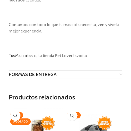
nuestros clientes.
Contamos con todo lo que tu mascota necesita, ven y vive la
mejor experiencia.
TusMascotas.cl
, tu tienda Pet Lover favorita
FORMAS DE ENTREGA
Productos relacionados
-25%
-30%
AG
AGOTADO