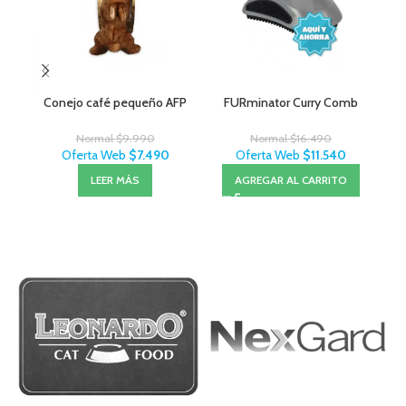
Conejo café pequeño AFP
FURminator Curry Comb
Normal
$
9.990
Normal
$
16.490
Oferta Web
$
7.490
Oferta Web
$
11.540
LEER MÁS
AGREGAR AL CARRITO