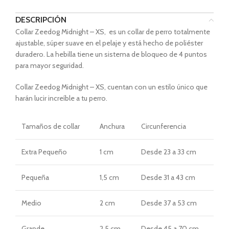
DESCRIPCIÓN
Collar Zeedog Midnight – XS, es un collar de perro totalmente
ajustable, súper suave en el pelaje y está hecho de poliéster
duradero. La hebilla tiene un sistema de bloqueo de 4 puntos
para mayor seguridad.
Collar Zeedog Midnight – XS,
cuentan con un estilo único que
harán lucir increíble a tu perro.
Tamaños
de collar
Anchura
Circunferencia
Extra Pequeño
1 cm
Desde
23 a 33 cm
Pequeña
1,5 cm
Desde
31 a 43 cm
Medio
2 cm
Desde
37 a 53 cm
Grande
2,5 cm
Desde
45 a 70 cm