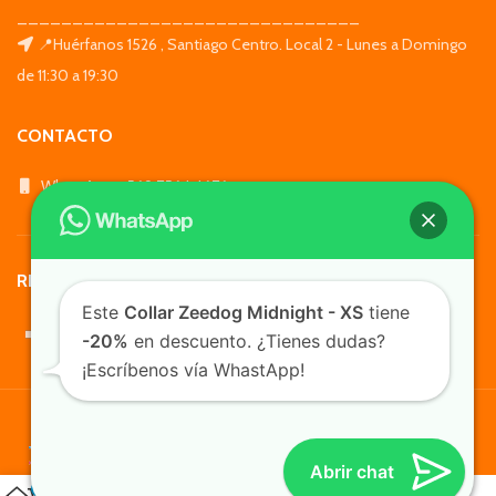
_______________________________
📍Huérfanos 1526 , Santiago Centro. Local 2 - Lunes a Domingo
de 11:30 a 19:30
CONTACTO
WhatsApp: +569 7564 4676
REDES SOCIALES
Este
Collar Zeedog Midnight - XS
tiene
-20%
en descuento. ¿Tienes dudas?
¡Escríbenos vía WhastApp!
TusMascotas.cl
Abrir chat
0