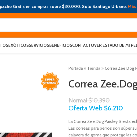
pacho Gratis en compras sobre $30.000. Solo Santiago Urbano.
Más 
ATOS
EXÓTICOS
SERVICIOS
BENEFICIOS
CONTACTO
VER ESTADO DE MI PE
Portada
»
Tienda
»
Correa Zee.Dog P
Correa Zee.Dog
Normal
$
10.390
Oferta Web
$
6.210
La Correa Zee.Dog Paisley S esta ech
Las correas para perros son súper s
calavera de goma que protege las co