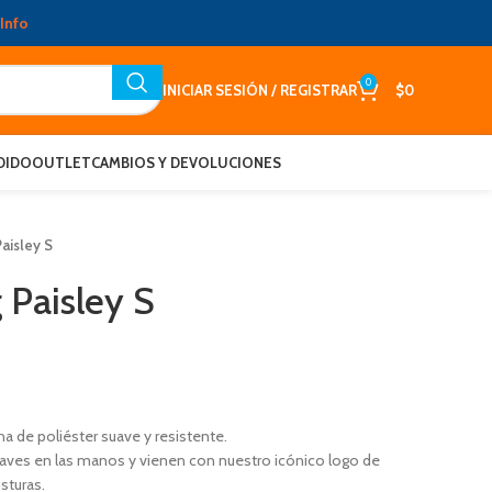
Info
0
INICIAR SESIÓN / REGISTRAR
$
0
DIDO
OUTLET
CAMBIOS Y DEVOLUCIONES
aisley S
 Paisley S
a de poliéster suave y resistente.
uaves en las manos y vienen con nuestro icónico logo de
sturas.