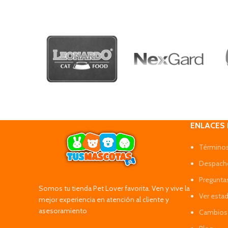
ENLACES
Términos
Despacho
Pregunta
Somos tu tienda Pet Lover favorita. Ven y vive la
Ver esta
mejor experiencia en atención al cliente y
asesoramiento
Cambios 