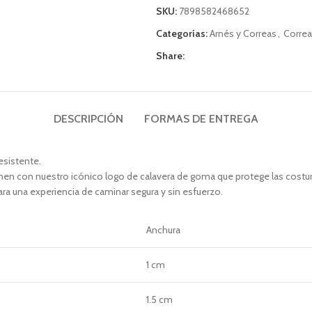
SKU:
7898582468652
Categorías:
Arnés y Correas
,
Corre
Share:
DESCRIPCIÓN
FORMAS DE ENTREGA
esistente.
nen con nuestro icónico logo de calavera de goma que protege las costur
ra una experiencia de caminar segura y sin esfuerzo.
Anchura
1 cm
1.5 cm