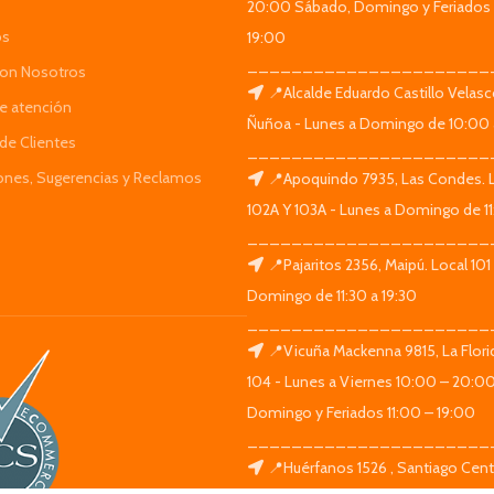
20:00 Sábado, Domingo y Feriados 
os
19:00
______________________
Con Nosotros
📍Alcalde Eduardo Castillo Velas
de atención
Ñuñoa - Lunes a Domingo de 10:00 
de Clientes
______________________
iones, Sugerencias y Reclamos
📍Apoquindo 7935, Las Condes. 
102A Y 103A - Lunes a Domingo de 11
______________________
📍Pajaritos 2356, Maipú. Local 101
Domingo de 11:30 a 19:30
______________________
📍Vicuña Mackenna 9815, La Flori
104 - Lunes a Viernes 10:00 – 20:0
Domingo y Feriados 11:00 – 19:00
______________________
📍Huérfanos 1526 , Santiago Centr