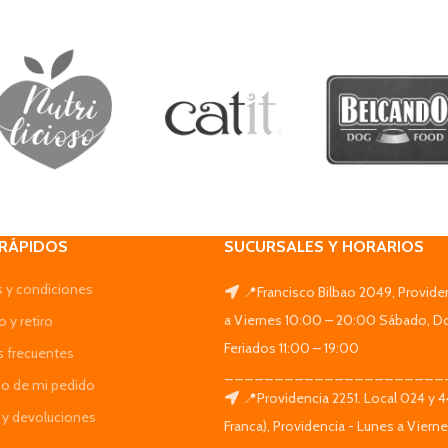
 RÁPIDOS
SUCURSALES Y HORARIOS
 y condiciones
📍Francisco Bilbao 2049, Provide
a Viernes 10:00 – 20:00 Sábado, D
 y retiro
Feriados 11:00 – 19:00
s frecuentes
______________________
do de mi pedido
📍Providencia 2251. Local 024 y 
y devoluciones
Franca), Providencia - Lunes a Viern