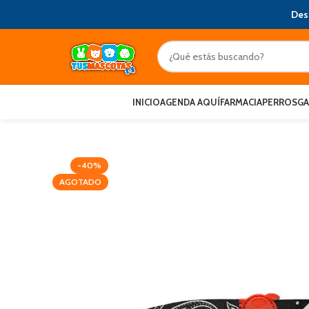
Des
INICIO
AGENDA AQUÍ
FARMACIA
PERROS
G
-40%
AGOTADO