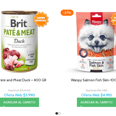
-27%
 Pate and Meat Duck – 400 GR
Wanpy Salmon Fish Skin-10
Normal
$
4.690
Normal
$
6.740
Oferta Web
$
3.990
Oferta Web
$
4.910
AGREGAR AL CARRITO
AGREGAR AL CARRITO