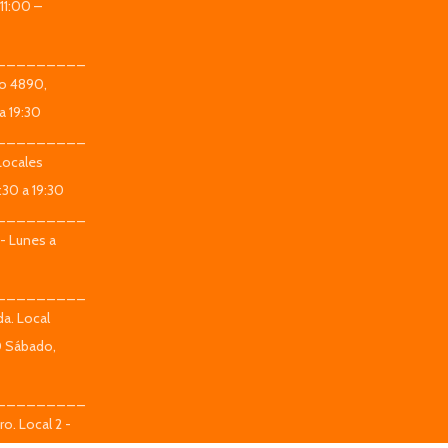
11:00 –
_________
co 4890,
a 19:30
_________
Locales
:30 a 19:30
_________
 - Lunes a
_________
da. Local
0 Sábado,
_________
o. Local 2 -