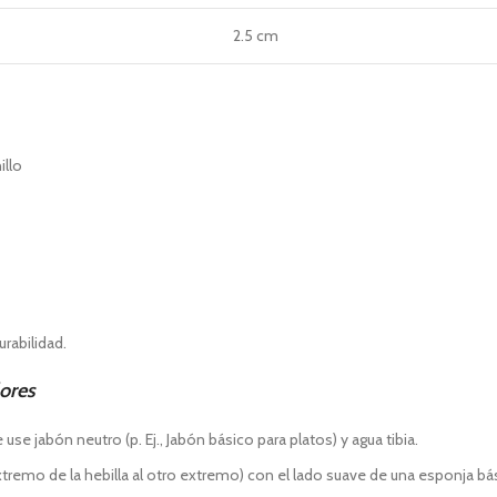
2.5 cm
illo
rabilidad.
lores
 jabón neutro (p. Ej., Jabón básico para platos) y agua tibia.
 extremo de la hebilla al otro extremo) con el lado suave de una esponja bá