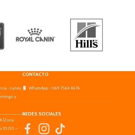
CONTACTO
ncia - Lunes
WhatsApp: +569 7564 4676
omingo y
_________
REDES SOCIALES
44 (Zona
es 10:00 –