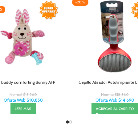
-20%
O
le buddy comforting Bunny AFP
Cepillo Alisador Autolimpiante 
Normal
$
13.560
Normal
$
18.360
Oferta Web
$
10.850
Oferta Web
$
14.690
LEER MÁS
AGREGAR AL CARRITO