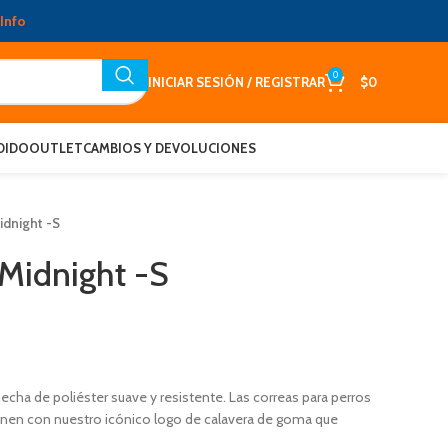
Info
0
INICIAR SESIÓN / REGISTRAR
$
0
DIDO
OUTLET
CAMBIOS Y DEVOLUCIONES
idnight -S
Midnight -S
cha de poliéster suave y resistente. Las correas para perros
enen con nuestro icónico logo de calavera de goma que