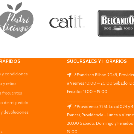
 RÁPIDOS
SUCURSALES Y HORARIOS
 y condiciones
📍Francisco Bilbao 2049, Provide
a Viernes 10:00 – 20:00 Sábado, D
 y retiro
Feriados 11:00 – 19:00
s frecuentes
______________________
do de mi pedido
📍Providencia 2251. Local 024 y 
y devoluciones
Franca), Providencia - Lunes a Viern
20:00 Sábado, Domingo y Feriados 
os
19:00