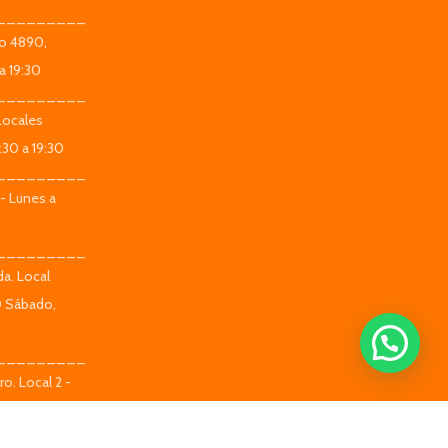
_________
co 4890,
a 19:30
_________
Locales
:30 a 19:30
_________
 - Lunes a
_________
da. Local
0 Sábado,
_________
o. Local 2 -