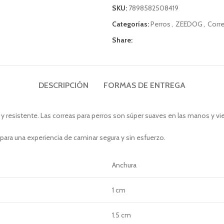
SKU:
7898582508419
Categorías:
Perros
,
ZEEDOG
,
Corr
Share:
DESCRIPCIÓN
FORMAS DE ENTREGA
y resistente. Las correas para perros son súper suaves en las manos y v
para una experiencia de caminar segura y sin esfuerzo.
Anchura
1 cm
1.5 cm