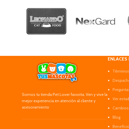
ENLACES
Términos
Despacho
Pregunta
Somos tu tienda Pet Lover favorita. Ven y vive la
Ver esta
mejor experiencia en atención al cliente y
asesoramiento
Cambios 
Blog
Benefici