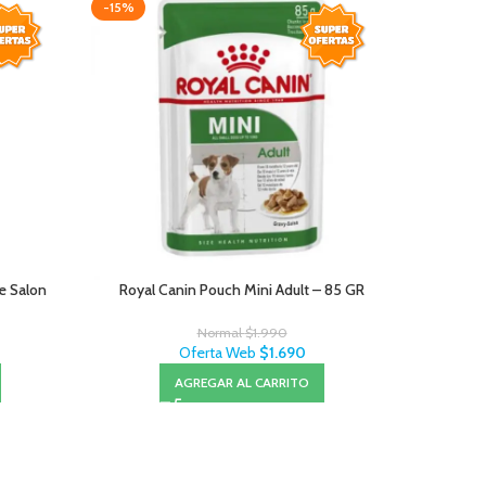
-15%
-15%
Le Salon
Royal Canin Pouch Mini Adult – 85 GR
Brit
Normal
$
1.990
Oferta Web
$
1.690
AGREGAR AL CARRITO