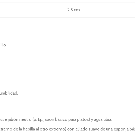
2.5 cm
illo
rabilidad.
jabón neutro (p. Ej., Jabón básico para platos) y agua tibia.
 extremo de la hebilla al otro extremo) con el lado suave de una esponja bá