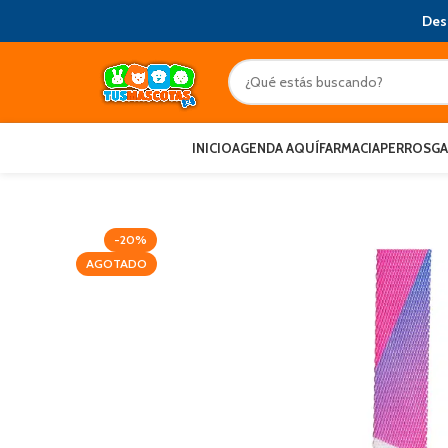
Des
INICIO
AGENDA AQUÍ
FARMACIA
PERROS
G
-20%
AGOTADO