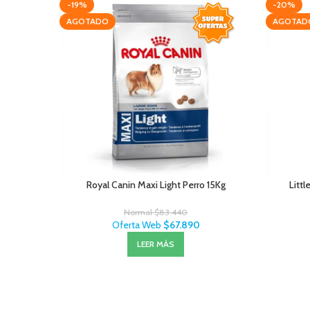
-19%
-20%
AGOTADO
AGOTAD
Royal Canin Maxi Light Perro 15Kg
Litt
Normal
$
83.440
Oferta Web
$
67.890
LEER MÁS