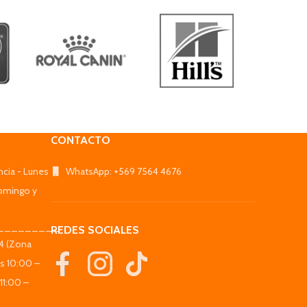
CONTACTO
ncia - Lunes
WhatsApp: +569 7564 4676
omingo y
_________
REDES SOCIALES
44 (Zona
es 10:00 –
11:00 –