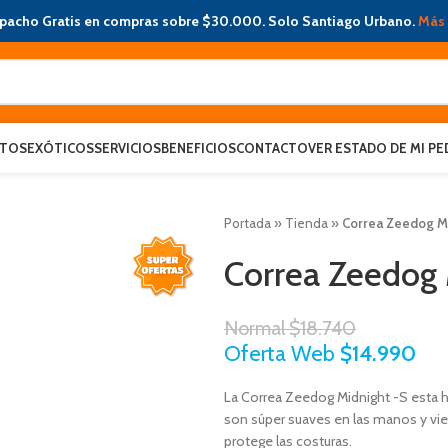
pacho Gratis en compras sobre $30.000. Solo Santiago Urbano.
Más 
ATOS
EXÓTICOS
SERVICIOS
BENEFICIOS
CONTACTO
VER ESTADO DE MI PE
Portada
»
Tienda
»
Correa Zeedog M
Correa Zeedog 
Normal
$
18.740
Oferta Web
$
14.990
La Correa Zeedog Midnight -S esta he
son súper suaves en las manos y vi
protege las costuras.