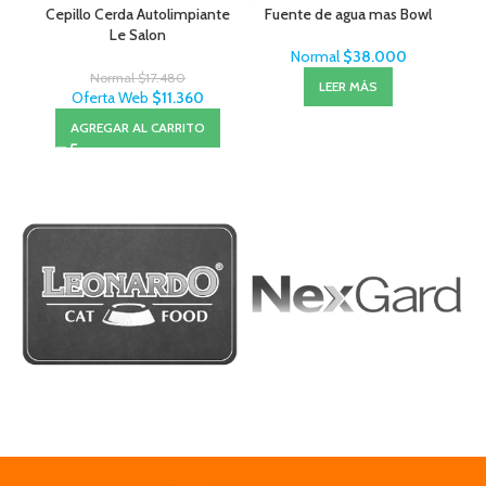
Cepillo Cerda Autolimpiante
Fuente de agua mas Bowl
Sal
Le Salon
– 
Normal
$
38.000
Normal
$
17.480
LEER MÁS
Oferta Web
$
11.360
AGREGAR AL CARRITO