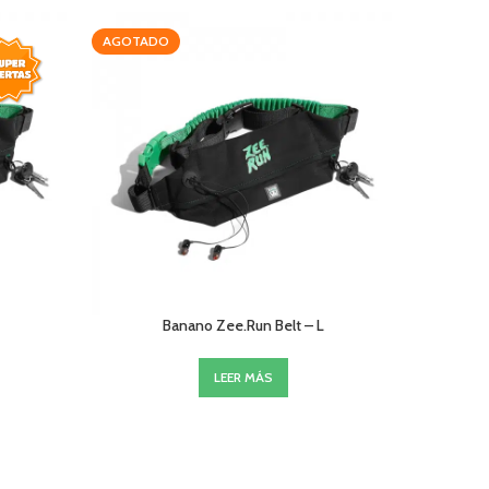
AGOTADO
-20%
Banano Zee.Run Belt – L
Protec
LEER MÁS