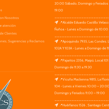
20:00 Sábado, Domingo y Feriados 
os
19:00
______________________
Con Nosotros
📍Alcalde Eduardo Castillo Velas
de atención
Ñuñoa - Lunes a Domingo de 10:00 
de Clientes
______________________
iones, Sugerencias y Reclamos
📍Apoquindo 7935, Las Condes. 
102A Y 103A - Lunes a Domingo de 11
______________________
📍Pajaritos 2356, Maipú. Local 101
Domingo de 11:30 a 19:30
______________________
📍Vicuña Mackenna 9815, La Flori
104 - Lunes a Viernes 10:00 – 20:0
Domingo y Feriados 11:00 – 19:00
______________________
📍Huérfanos 1526 , Santiago Centr