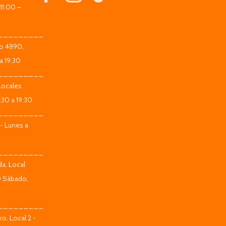
11:00 –
_________
co 4890,
a 19:30
_________
Locales
:30 a 19:30
_________
 - Lunes a
_________
da. Local
0 Sábado,
_________
o. Local 2 -