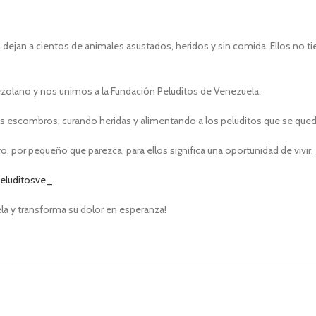
ejan a cientos de animales asustados, heridos y sin comida. Ellos no tie
zolano y nos unimos a la Fundación Peluditos de Venezuela.
 los escombros, curando heridas y alimentando a los peluditos que se qued
, por pequeño que parezca, para ellos significa una oportunidad de vivir.
peluditosve_
ela y transforma su dolor en esperanza!