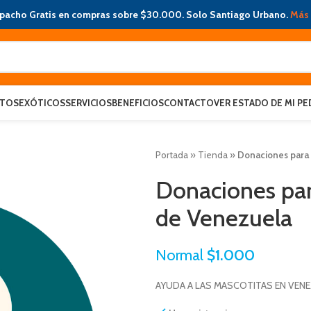
pacho Gratis en compras sobre $30.000. Solo Santiago Urbano.
Más 
ATOS
EXÓTICOS
SERVICIOS
BENEFICIOS
CONTACTO
VER ESTADO DE MI PE
Portada
»
Tienda
»
Donaciones para 
Donaciones par
de Venezuela
Normal
$
1.000
AYUDA A LAS MASCOTITAS EN VEN