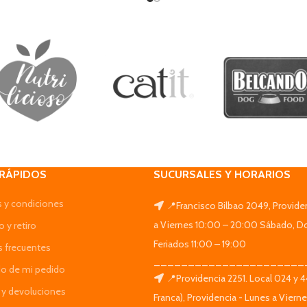
 RÁPIDOS
SUCURSALES Y HORARIOS
 y condiciones
📍Francisco Bilbao 2049, Provide
a Viernes 10:00 – 20:00 Sábado, D
 y retiro
Feriados 11:00 – 19:00
s frecuentes
______________________
do de mi pedido
📍Providencia 2251. Local 024 y 
y devoluciones
Franca), Providencia - Lunes a Viern