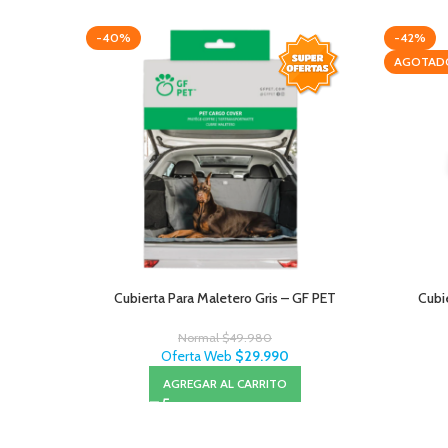
-40%
-42%
AGOTAD
Cubierta Para Maletero Gris – GF PET
Cubi
Normal
$
49.980
Oferta Web
$
29.990
AGREGAR AL CARRITO