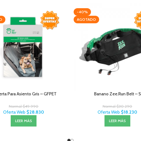
-40%
O
AGOTADO
erta Para Asiento Gris – GFPET
Banano Zee.Run Belt – S
Normal
$
49.990
Normal
$
30.290
Oferta Web
$
28.830
Oferta Web
$
18.230
LEER MÁS
LEER MÁS