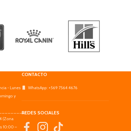
CONTACTO
ncia - Lunes
WhatsApp: +569 7564 4676
omingo y
_________
REDES SOCIALES
44 (Zona
es 10:00 –