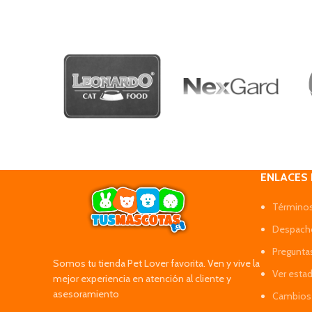
ENLACES
Términos
Despacho
Pregunta
Somos tu tienda Pet Lover favorita. Ven y vive la
Ver esta
mejor experiencia en atención al cliente y
asesoramiento
Cambios 