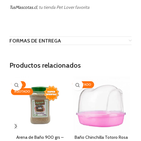
TusMascotas.cl
, tu tienda Pet Lover favorita
FORMAS DE ENTREGA
Productos relacionados
-20%
AGOTADO
-2
AGOTADO
Arena de Baño 900 grs –
Baño Chinchilla Totoro Rosa
Two