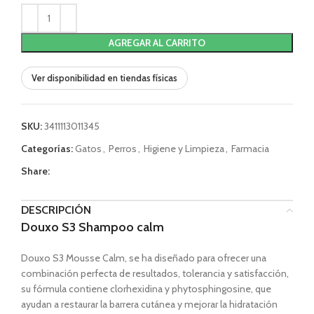
AGREGAR AL CARRITO
Ver disponibilidad en tiendas físicas
SKU:
3411113011345
Categorías:
Gatos
,
Perros
,
Higiene y Limpieza
,
Farmacia
Share:
DESCRIPCIÓN
Douxo S3 Shampoo calm
Douxo S3 Mousse Calm, se ha diseñado para ofrecer una
combinación perfecta de resultados, tolerancia y satisfacción,
su fórmula contiene clorhexidina y phytosphingosine, que
ayudan a restaurar la barrera cutánea y mejorar la hidratación