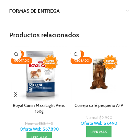
FORMAS DE ENTREGA
Productos relacionados
-19%
-25%
-3
AGOTADO
AGOTADO
Royal Canin Maxi Light Perro
Conejo café pequeño AFP
Exi
15Kg
Normal
$
9.990
Oferta Web
$
7.490
Normal
$
83.440
Oferta Web
$
67.890
LEER MÁS
LEER MÁS