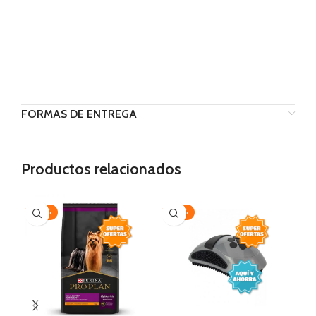
FORMAS DE ENTREGA
Productos relacionados
-20%
-30%
AG