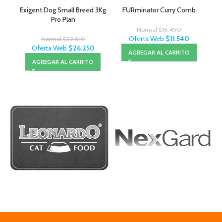
Exigent Dog Small Breed 3Kg
FURminator Curry Comb
Pro Plan
Normal
$
16.490
Oferta Web
$
11.540
Normal
$
32.810
Oferta Web
$
26.250
AGREGAR AL CARRITO
AGREGAR AL CARRITO