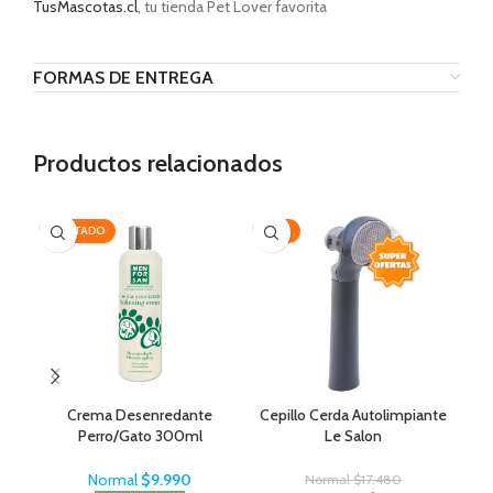
TusMascotas.cl
, tu tienda Pet Lover favorita
FORMAS DE ENTREGA
Productos relacionados
AGOTADO
-35%
-2
Crema Desenredante
Cepillo Cerda Autolimpiante
Sal
Perro/Gato 300ml
Le Salon
– 
MenForSan
Normal
$
9.990
Normal
$
17.480