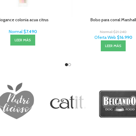
iogance colonia acua citrus
Bolso para corral Marshal
Normal
$
7.490
Normal
$
21.240
Oferta Web
$
16.990
LEER MÁS
LEER MÁS