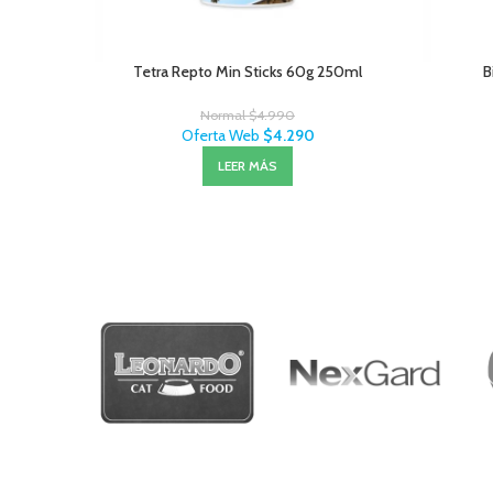
Tetra Repto Min Sticks 60g 250ml
B
Normal
$
4.990
Oferta Web
$
4.290
LEER MÁS