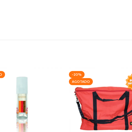
O
-20%
AGOTADO