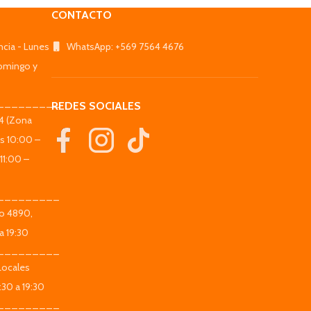
CONTACTO
ncia - Lunes
WhatsApp: +569 7564 4676
omingo y
_________
REDES SOCIALES
44 (Zona
es 10:00 –
11:00 –
_________
co 4890,
a 19:30
_________
Locales
:30 a 19:30
_________