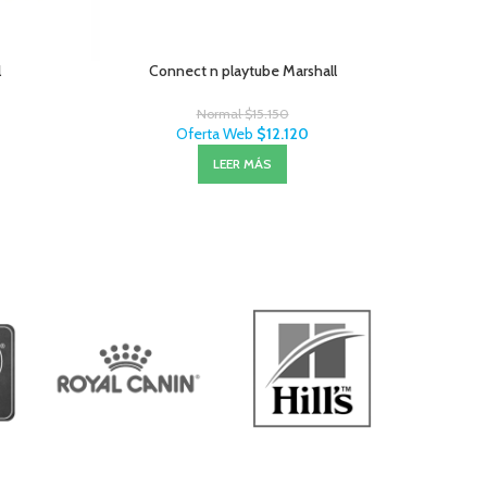
l
Connect n playtube Marshall
Arnés
Normal
$
15.150
Oferta Web
$
12.120
LEER MÁS