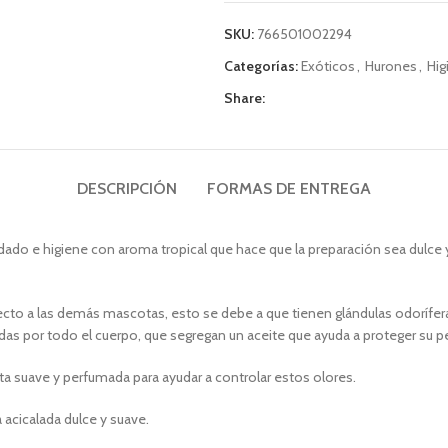
SKU:
766501002294
Categorías:
Exóticos
,
Hurones
,
Hig
Share:
DESCRIPCIÓN
FORMAS DE ENTREGA
o e higiene con aroma tropical que hace que la preparación sea dulce y fá
o a las demás mascotas, esto se debe a que tienen glándulas odoríferas 
das por todo el cuerpo, que segregan un aceite que ayuda a proteger su p
a suave y perfumada para ayudar a controlar estos olores.
acicalada dulce y suave.