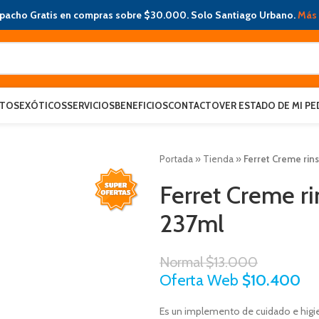
pacho Gratis en compras sobre $30.000. Solo Santiago Urbano.
Más 
ATOS
EXÓTICOS
SERVICIOS
BENEFICIOS
CONTACTO
VER ESTADO DE MI PE
Portada
»
Tienda
»
Ferret Creme rin
Ferret Creme r
237ml
Normal
$
13.000
Oferta Web
$
10.400
Es un implemento de cuidado e higie