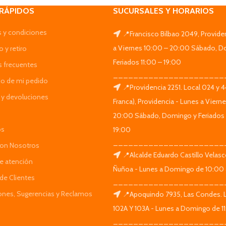
 RÁPIDOS
SUCURSALES Y HORARIOS
 y condiciones
📍Francisco Bilbao 2049, Provide
a Viernes 10:00 – 20:00 Sábado, D
 y retiro
Feriados 11:00 – 19:00
s frecuentes
______________________
do de mi pedido
📍Providencia 2251. Local 024 y 
y devoluciones
Franca), Providencia - Lunes a Viern
20:00 Sábado, Domingo y Feriados 
os
19:00
______________________
Con Nosotros
📍Alcalde Eduardo Castillo Velas
de atención
Ñuñoa - Lunes a Domingo de 10:00 
de Clientes
______________________
iones, Sugerencias y Reclamos
📍Apoquindo 7935, Las Condes. 
102A Y 103A - Lunes a Domingo de 11
______________________