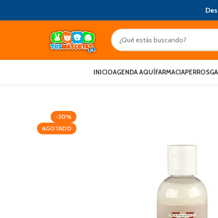
Des
INICIO
AGENDA AQUÍ
FARMACIA
PERROS
G
-20%
AGOTADO