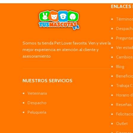
ENLACES
Términos
Despacho
Pregunta
Somos tu tienda Pet Lover favorita. Ven y vive la
Ver esta
mejor experiencia en atención al cliente y
asesoramiento
Cambios 
Blog
Benefici
NUESTROS SERVICIOS
Trabaja 
Veterinaria
Horario 
Despacho
Reseñas 
Peluquería
Felicitac
Outlet