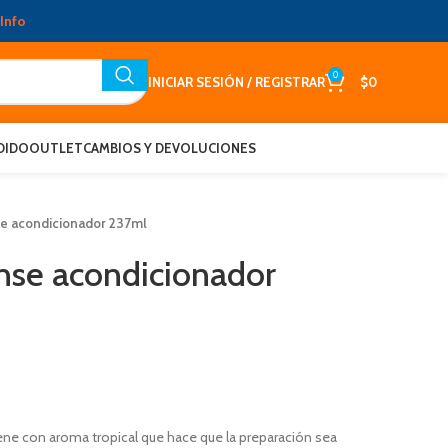
Info
0
INICIAR SESIÓN / REGISTRAR
$
0
DIDO
OUTLET
CAMBIOS Y DEVOLUCIONES
se acondicionador 237ml
inse acondicionador
ne con aroma tropical que hace que la preparación sea