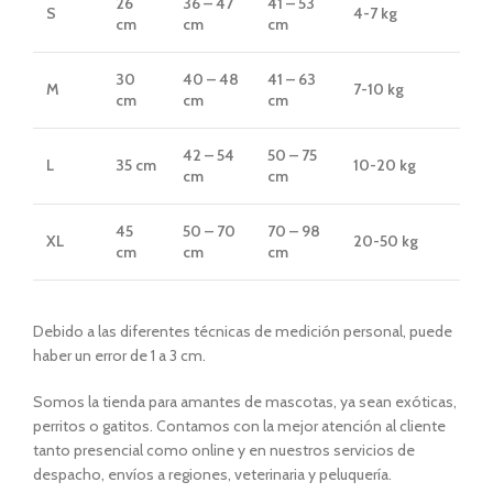
26
36 – 47
41 – 53
S
4-7 kg
cm
cm
cm
30
40 – 48
41 – 63
M
7-10 kg
cm
cm
cm
42 – 54
50 – 75
L
35 cm
10-20 kg
cm
cm
45
50 – 70
70 – 98
XL
20-50 kg
cm
cm
cm
Debido a las diferentes técnicas de medición personal, puede
haber un error de 1 a 3 cm.
Somos la tienda para amantes de mascotas, ya sean exóticas,
perritos o gatitos. Contamos con la mejor atención al cliente
tanto presencial como online y en nuestros servicios de
despacho, envíos a regiones, veterinaria y peluquería.