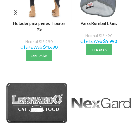
Flotador para perros Tiburon
Parka Rombal L Gris
Ru
XS
Normal
$
12.490
Oferta Web
$
9.990
Normal
$
12.990
Oferta Web
$
11.690
LEER MÁS
LEER MÁS