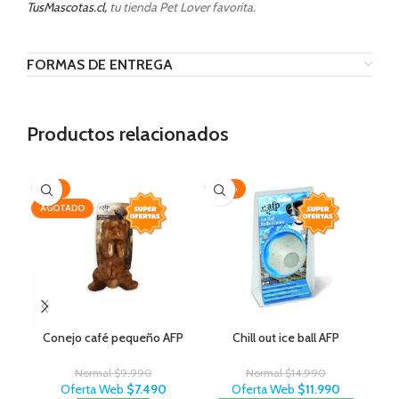
TusMascotas.cl,
tu tienda Pet Lover favorita.
FORMAS DE ENTREGA
Productos relacionados
-25%
-20%
-3
AGOTADO
Conejo café pequeño AFP
Chill out ice ball AFP
Ce
Normal
$
9.990
Normal
$
14.990
Oferta Web
$
7.490
Oferta Web
$
11.990