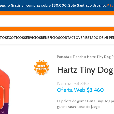
pacho Gratis en compras sobre $30.000. Solo Santiago Urbano.
Más 
ATOS
EXÓTICOS
SERVICIOS
BENEFICIOS
CONTACTO
VER ESTADO DE MI PE
Portada
»
Tienda
»
Hartz Tiny Dog R
Hartz Tiny Dog
Normal
$
4.330
Oferta Web
$
3.460
La pelota de goma Hartz Tiny Dog par
garantizarán horas de juego.