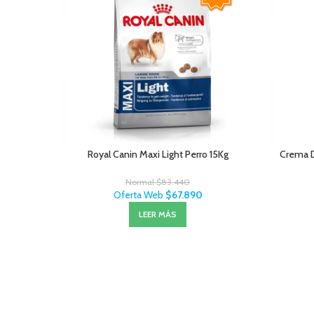
Royal Canin Maxi Light Perro 15Kg
Crema 
Normal
$
83.440
Oferta Web
$
67.890
LEER MÁS