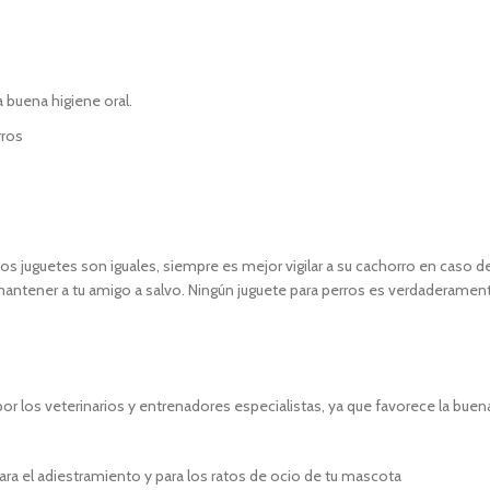
a buena higiene oral.
rros
s juguetes son iguales, siempre es mejor vigilar a su cachorro en caso d
ntener a tu amigo a salvo. Ningún juguete para perros es verdaderamente i
 los veterinarios y entrenadores especialistas, ya que favorece la buena s
ara el adiestramiento y para los ratos de ocio de tu mascota