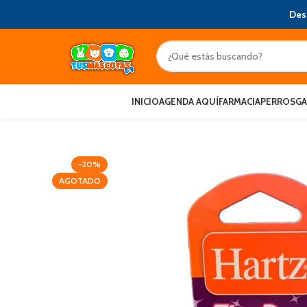
Des
INICIO
AGENDA AQUÍ
FARMACIA
PERROS
G
-20%
AGOTADO