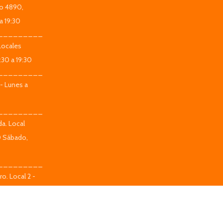
co 4890,
a 19:30
_________
Locales
:30 a 19:30
_________
 - Lunes a
_________
da. Local
0 Sábado,
_________
o. Local 2 -