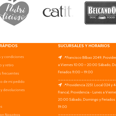
 RÁPIDOS
SUCURSALES Y HORARIOS
 y condiciones
📍Francisco Bilbao 2049, Provide
a Viernes 10:00 – 20:00 Sábado, D
 y retiro
Feriados 11:00 – 19:00
s frecuentes
______________________
do de mi pedido
📍Providencia 2251. Local 024 y 
y devoluciones
Franca), Providencia - Lunes a Viern
20:00 Sábado, Domingo y Feriados 
os
19:00
______________________
Con Nosotros