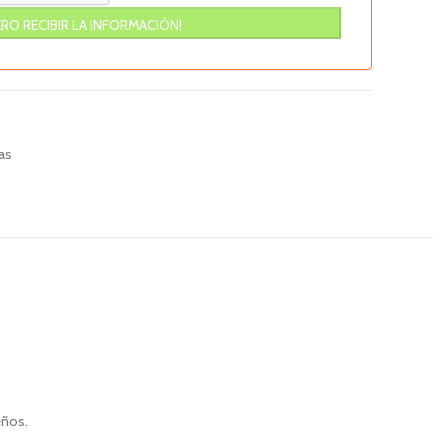
as
eños.