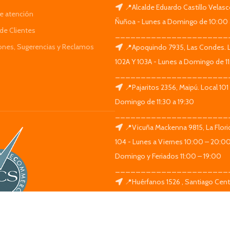
📍Alcalde Eduardo Castillo Velas
de atención
Ñuñoa - Lunes a Domingo de 10:00 
de Clientes
______________________
iones, Sugerencias y Reclamos
📍Apoquindo 7935, Las Condes. 
102A Y 103A - Lunes a Domingo de 11
______________________
📍Pajaritos 2356, Maipú. Local 101
Domingo de 11:30 a 19:30
______________________
📍Vicuña Mackenna 9815, La Flori
104 - Lunes a Viernes 10:00 – 20:0
Domingo y Feriados 11:00 – 19:00
______________________
📍Huérfanos 1526 , Santiago Centr
Lunes a Domingo de 11:30 a 19:30