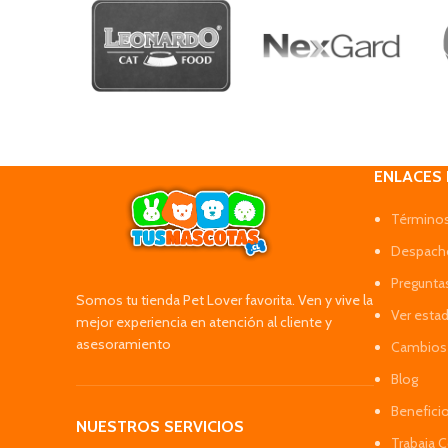
ENLACES
Términos
Despacho
Pregunta
Somos tu tienda Pet Lover favorita. Ven y vive la
Ver esta
mejor experiencia en atención al cliente y
asesoramiento
Cambios 
Blog
Benefici
NUESTROS SERVICIOS
Trabaja 