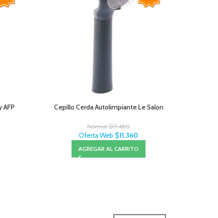
y AFP
Cepillo Cerda Autolimpiante Le Salon
Salviet
Normal
$
17.480
Oferta Web
$
11.360
AGREGAR AL CARRITO