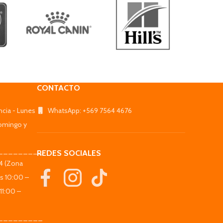
CONTACTO
ncia - Lunes
WhatsApp: +569 7564 4676
omingo y
_________
REDES SOCIALES
44 (Zona
es 10:00 –
11:00 –
_________