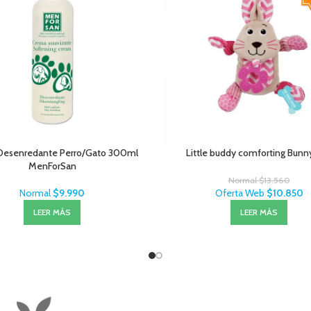
Desenredante Perro/Gato 300ml
Little buddy comforting Bunn
MenForSan
Normal
$
13.560
Normal
$
9.990
Oferta Web
$
10.850
LEER MÁS
LEER MÁS