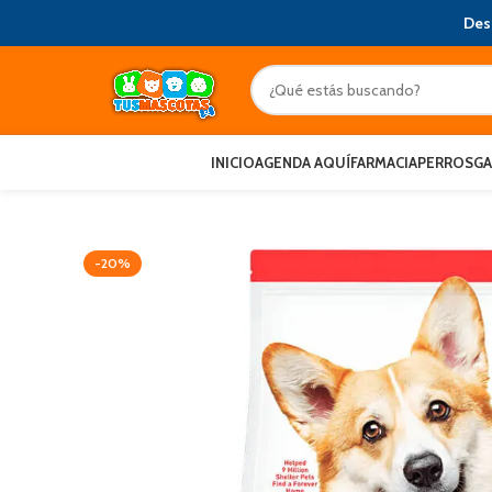
Des
INICIO
AGENDA AQUÍ
FARMACIA
PERROS
G
-20%