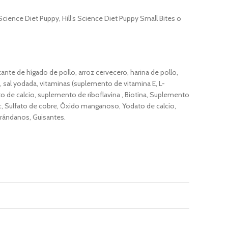
Science Diet
Puppy, Hill’s
Science Diet
Puppy Small Bites o
izante de hígado de pollo, arroz cervecero, harina de pollo,
na, sal yodada, vitaminas (suplemento de vitamina E, L-
o de calcio, suplemento de riboflavina , Biotina, Suplemento
inc, Sulfato de cobre, Óxido manganoso, Yodato de calcio,
Arándanos, Guisantes.