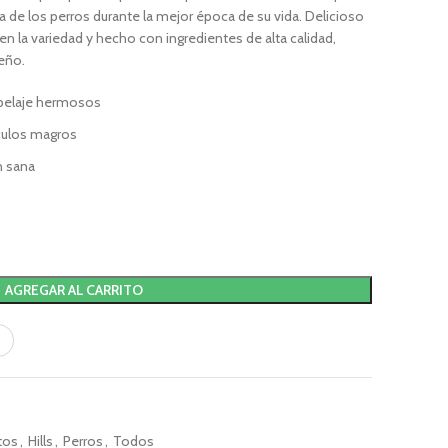
 de los perros durante la mejor época de su vida. Delicioso
en la variedad y hecho con ingredientes de alta calidad,
ueño.
 pelaje hermosos
sculos magros
n sana
AGREGAR AL CARRITO
tos
,
Hills
,
Perros
,
Todos