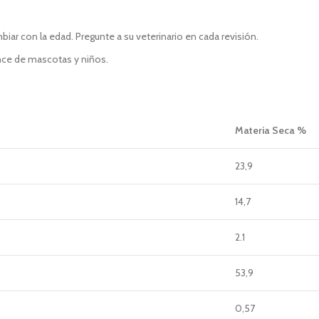
ar con la edad. Pregunte a su veterinario en cada revisión.
ance de mascotas y niños.
Materia Seca %
23,9
14,7
2.1
53,9
0,57