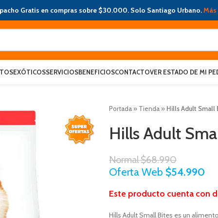
pacho Gratis en compras sobre $30.000. Solo Santiago Urbano.
Más 
ATOS
EXÓTICOS
SERVICIOS
BENEFICIOS
CONTACTO
VER ESTADO DE MI PE
Portada
»
Tienda
»
Hills Adult Small 
Hills Adult Smal
Normal
$
68.990
Oferta Web
$
54.990
Este producto cuenta con 
Hills Adult Small Bites es un alime