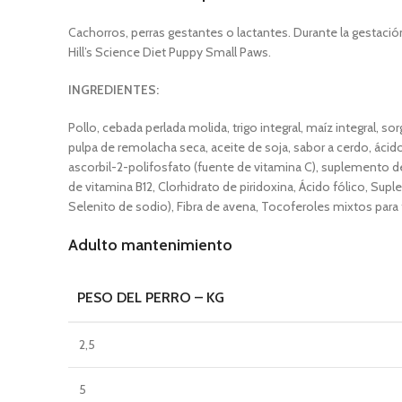
Cachorros, perras gestantes o lactantes. Durante la gestación
Hill’s
Science Diet
Puppy
Small Paws.
INGREDIENTES:
Pollo, cebada perlada molida, trigo integral, maíz integral, so
pulpa de remolacha seca, aceite de soja, sabor a cerdo, ácido 
ascorbil-2-polifosfato (fuente de vitamina C), suplemento d
de vitamina B12, Clorhidrato de piridoxina, Ácido fólico, Su
Selenito de sodio), Fibra de avena, Tocoferoles mixtos para
Adulto mantenimiento
PESO DEL PERRO – KG
2,5
5