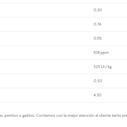
0,30
0,76
0,115
108 ppm
525 UI / kg
0,50
4.30
, perritos o gatitos. Contamos con la mejor atención al cliente tanto p