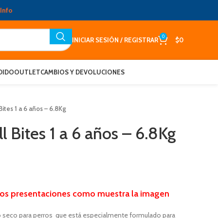
Info
0
INICIAR SESIÓN / REGISTRAR
$
0
DIDO
OUTLET
CAMBIOS Y DEVOLUCIONES
Bites 1 a 6 años – 6.8Kg
l Bites 1 a 6 años – 6.8Kg
dos presentaciones como muestra la imagen
nto seco para perros que está especialmente formulado para