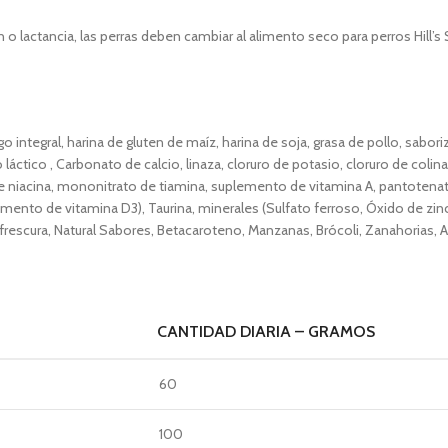
 o lactancia, las perras deben cambiar al alimento seco para perros Hill’s
rgo integral, harina de gluten de maíz, harina de soja, grasa de pollo, sabor
láctico , Carbonato de calcio, linaza, cloruro de potasio, cloruro de coli
e niacina, mononitrato de tiamina, suplemento de vitamina A, pantotenat
plemento de vitamina D3), Taurina, minerales (Sulfato ferroso, Óxido de z
 frescura, Natural Sabores, Betacaroteno, Manzanas, Brócoli, Zanahorias, 
CANTIDAD DIARIA – GRAMOS
60
100