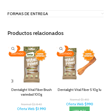
FORMAS DE ENTREGA
Productos relacionados
-30%
-30%
-2
AGOTADO
AGOTADO
Dentalight Vital Fiber Brush
Dentalight Vital Fiber S 10g 1u
Wil
variedad 100g
Normal
$
1.410
Oferta Web
$
990
Normal
$
2.840
Oferta Web
$
1.990
LEER MÁS