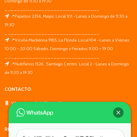
Domingo de 11:30 a 19:30
_______________________________
📍Pajaritos 2356, Maipú. Local 101 - Lunes a Domingo de 11:30 a
19:30
_______________________________
📍Vicuña Mackenna 9815, La Florida. Local 104 - Lunes a Viernes
10:00 – 20:00 Sábado, Domingo y Feriados 11:00 – 19:00
_______________________________
📍Huérfanos 1526 , Santiago Centro. Local 2 - Lunes a Domingo
de 11:30 a 19:30
CONTACTO
WhatsApp: +569 7564 4676
REDES SOCIALES