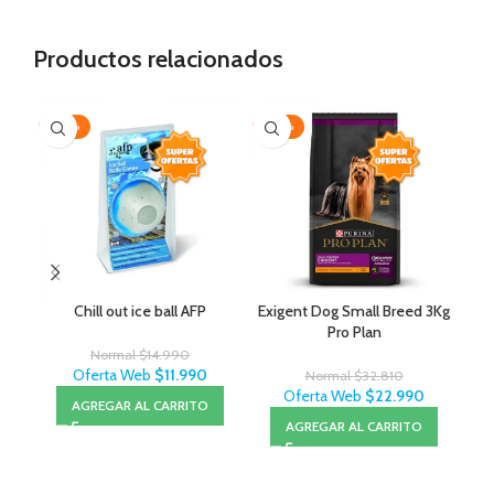
Productos relacionados
-20%
-30%
-3
Chill out ice ball AFP
Exigent Dog Small Breed 3Kg
Pro Plan
Normal
$
14.990
Oferta Web
$
11.990
Normal
$
32.810
Oferta Web
$
22.990
AGREGAR AL CARRITO
AGREGAR AL CARRITO