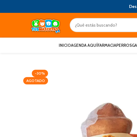
Des
INICIO
AGENDA AQUÍ
FARMACIA
PERROS
G
-30%
AGOTADO