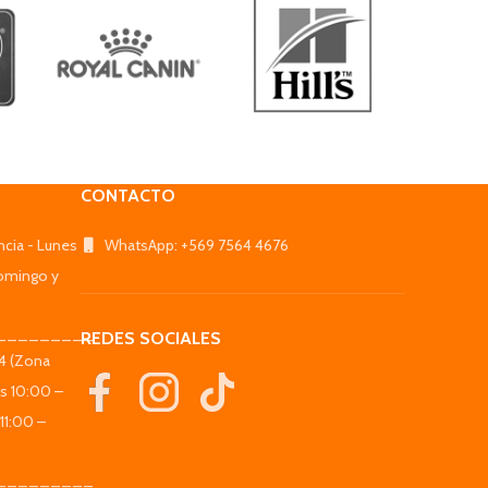
CONTACTO
ncia - Lunes
WhatsApp: +569 7564 4676
omingo y
_________
REDES SOCIALES
44 (Zona
es 10:00 –
11:00 –
_________