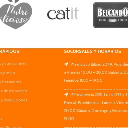
 RÁPIDOS
SUCURSALES Y HORARIOS
 y condiciones
📍Francisco Bilbao 2049, Provide
a Viernes 10:00 – 20:00 Sábado, D
 y retiro
Feriados 11:00 – 19:00
s frecuentes
______________________
do de mi pedido
📍Providencia 2251. Local 024 y 
y devoluciones
Franca), Providencia - Lunes a Viern
20:00 Sábado, Domingo y Feriados 
os
19:00
______________________
Con Nosotros