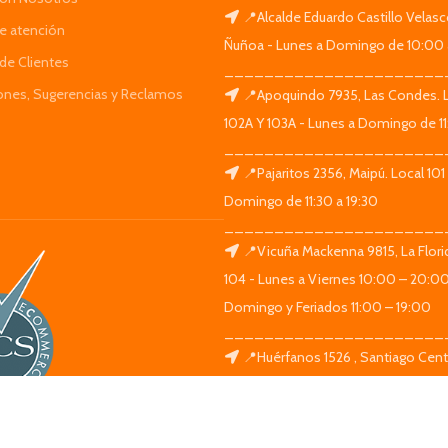
📍Alcalde Eduardo Castillo Velas
de atención
Ñuñoa - Lunes a Domingo de 10:00 
de Clientes
______________________
iones, Sugerencias y Reclamos
📍Apoquindo 7935, Las Condes. 
102A Y 103A - Lunes a Domingo de 11
______________________
📍Pajaritos 2356, Maipú. Local 101
Domingo de 11:30 a 19:30
______________________
📍Vicuña Mackenna 9815, La Flori
104 - Lunes a Viernes 10:00 – 20:0
Domingo y Feriados 11:00 – 19:00
______________________
📍Huérfanos 1526 , Santiago Centr
Lunes a Domingo de 11:30 a 19:30