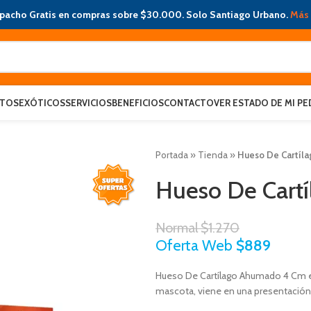
pacho Gratis en compras sobre $30.000. Solo Santiago Urbano.
Más 
ATOS
EXÓTICOS
SERVICIOS
BENEFICIOS
CONTACTO
VER ESTADO DE MI PE
Portada
»
Tienda
»
Hueso De Cartíl
Hueso De Cart
Normal
$
1.270
Oferta Web
$
889
Hueso De Cartílago Ahumado 4 Cm e
mascota, viene en una presentación 