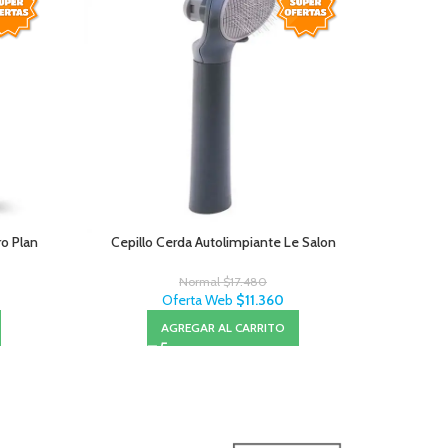
ro Plan
Cepillo Cerda Autolimpiante Le Salon
Cepillo
Normal
$
17.480
Oferta Web
$
11.360
AGREGAR AL CARRITO