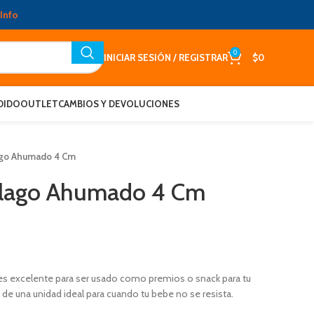
Info
0
INICIAR SESIÓN / REGISTRAR
$
0
DIDO
OUTLET
CAMBIOS Y DEVOLUCIONES
ago Ahumado 4 Cm
ílago Ahumado 4 Cm
s excelente para ser usado como premios o snack para tu
de una unidad ideal para cuando tu bebe no se resista.