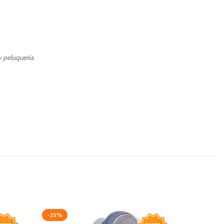
 peluquería.
-35%
-20%