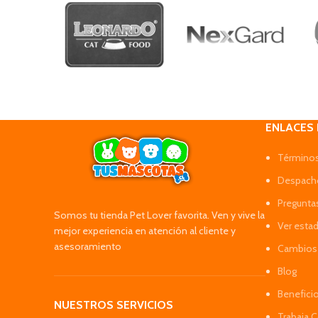
ENLACES
Términos
Despacho
Pregunta
Somos tu tienda Pet Lover favorita. Ven y vive la
Ver esta
mejor experiencia en atención al cliente y
asesoramiento
Cambios 
Blog
Benefici
NUESTROS SERVICIOS
Trabaja 