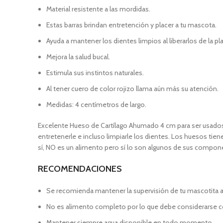
Material resistente a las mordidas.
Estas barras brindan entretención y placer a tu mascota.
Ayuda a mantener los dientes limpios al liberarlos de la pl
Mejora la salud bucal.
Estimula sus instintos naturales.
Al tener cuero de color rojizo llama aún más su atención.
Medidas: 4 centímetros de largo.
Excelente Hueso de Cartílago Ahumado 4 cm para ser usados 
entretenerle e incluso limpiarle los dientes. Los huesos tie
sí, NO es un alimento pero sí lo son algunos de sus compon
RECOMENDACIONES
Se recomienda mantener la supervisión de tu mascotita al
No es alimento completo por lo que debe considerarse 
Mantener siempre agua disponible en todo momento.