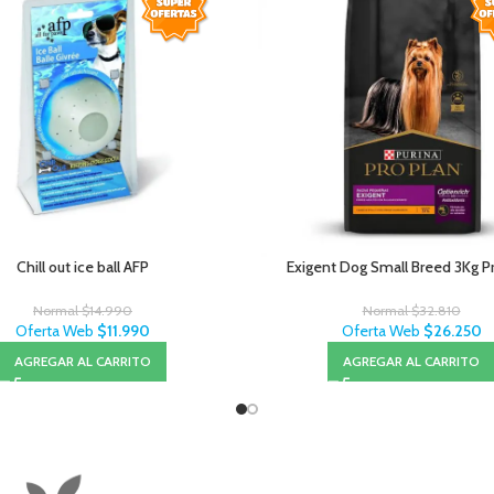
Chill out ice ball AFP
Exigent Dog Small Breed 3Kg P
Normal
$
14.990
Normal
$
32.810
Oferta Web
$
11.990
Oferta Web
$
26.250
AGREGAR AL CARRITO
AGREGAR AL CARRITO