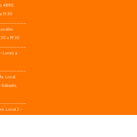
co 4890,
a 19:30
_________
Locales
:30 a 19:30
_________
 - Lunes a
_________
da. Local
0 Sábado,
_________
o. Local 2 -