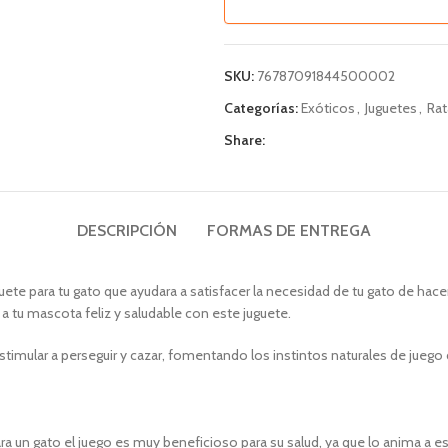
SKU:
76787091844500002
Categorías:
Exóticos
,
Juguetes
,
Rat
Share:
DESCRIPCIÓN
FORMAS DE ENTREGA
guete para tu gato que ayudara a satisfacer la necesidad de tu gato de hacer
 tu mascota feliz y saludable con este juguete.
estimular a perseguir y cazar, fomentando los instintos naturales de juego 
ara un gato el juego es muy beneficioso para su salud, ya que lo anima a e