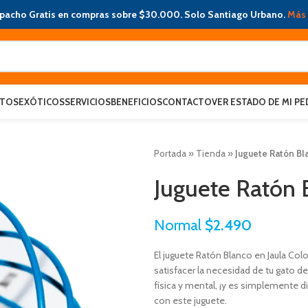
pacho Gratis en compras sobre $30.000. Solo Santiago Urbano.
Más 
ATOS
EXÓTICOS
SERVICIOS
BENEFICIOS
CONTACTO
VER ESTADO DE MI PE
Portada
»
Tienda
»
Juguete Ratón Bla
Juguete Ratón B
Normal
$
2.490
El juguete Ratón Blanco en Jaula Colo
satisfacer la necesidad de tu gato de
física y mental, ¡y es simplemente d
con este juguete.