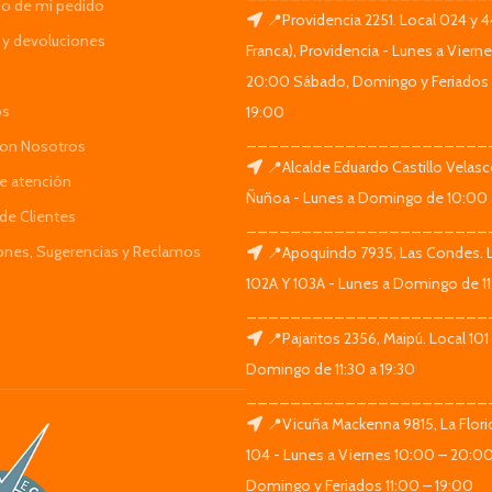
do de mi pedido
📍Providencia 2251. Local 024 y 
y devoluciones
Franca), Providencia - Lunes a Viern
20:00 Sábado, Domingo y Feriados 
os
19:00
______________________
Con Nosotros
📍Alcalde Eduardo Castillo Velas
de atención
Ñuñoa - Lunes a Domingo de 10:00 
de Clientes
______________________
iones, Sugerencias y Reclamos
📍Apoquindo 7935, Las Condes. 
102A Y 103A - Lunes a Domingo de 11
______________________
📍Pajaritos 2356, Maipú. Local 101
Domingo de 11:30 a 19:30
______________________
📍Vicuña Mackenna 9815, La Flori
104 - Lunes a Viernes 10:00 – 20:0
Domingo y Feriados 11:00 – 19:00