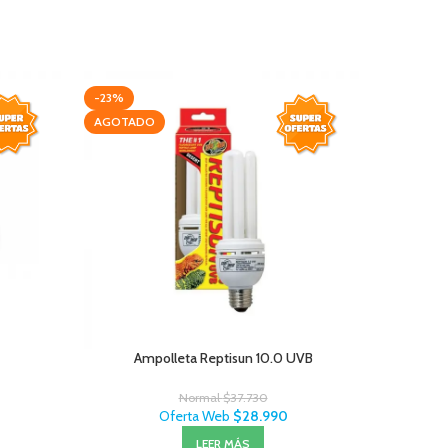
-23%
-17%
AGOTADO
AGOTAD
Ampolleta Reptisun 10.0 UVB
Arnés
Normal
$
37.730
Oferta Web
$
28.990
LEER MÁS