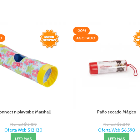
-20%
O
AGOTADO
onnect n playtube Marshall
Paño secado Mágico
Normal
$
15.150
Normal
$
8.240
Oferta Web
$
12.120
Oferta Web
$
6.590
LEER MÁS
LEER MÁS