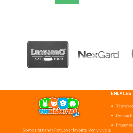
ENLACES
Términos
Despacho
Pregunta
Somos tu tienda Pet Lover favorita. Ven y vive la