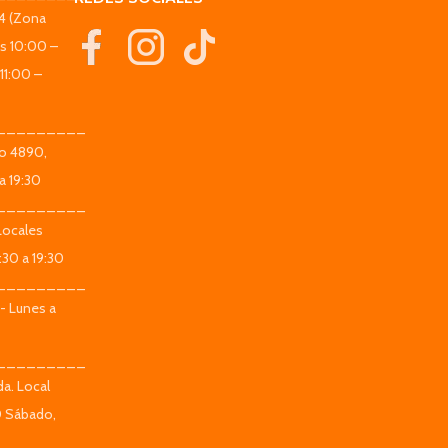
44 (Zona
es 10:00 –
11:00 –
_________
co 4890,
a 19:30
_________
Locales
:30 a 19:30
_________
 - Lunes a
_________
da. Local
0 Sábado,