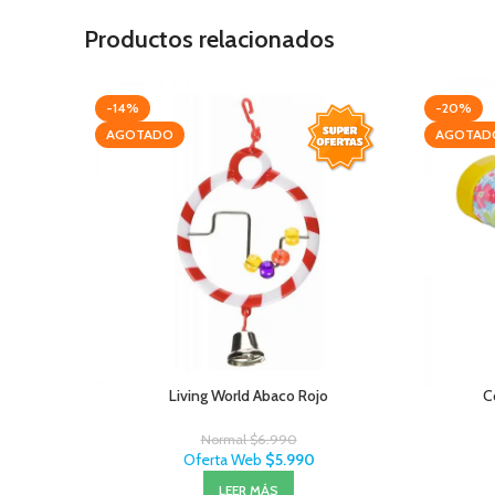
Productos relacionados
-14%
-20%
AGOTADO
AGOTAD
Living World Abaco Rojo
C
Normal
$
6.990
Oferta Web
$
5.990
LEER MÁS