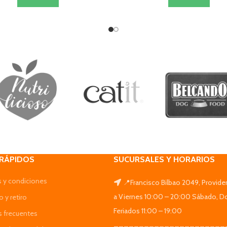
 RÁPIDOS
SUCURSALES Y HORARIOS
 y condiciones
📍Francisco Bilbao 2049, Provide
a Viernes 10:00 – 20:00 Sábado, D
 y retiro
Feriados 11:00 – 19:00
s frecuentes
______________________