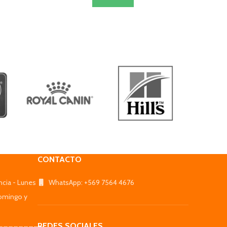
CONTACTO
ncia - Lunes
WhatsApp: +569 7564 4676
omingo y
_________
REDES SOCIALES