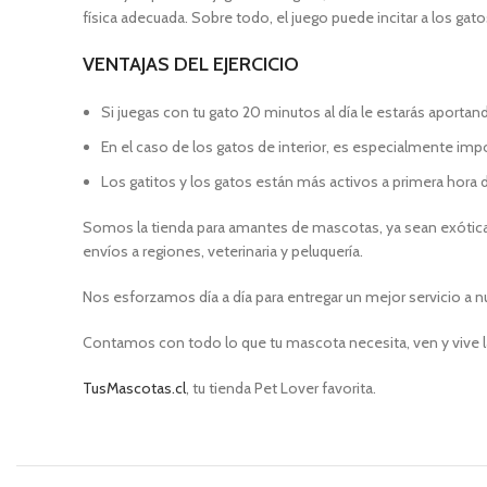
física adecuada. Sobre todo, el juego puede incitar a los gato
​VENTAJAS DEL EJERCICIO
Si juegas con tu gato 20 minutos al día le estarás aportand
En el caso de los gatos de interior, es especialmente impo
Los gatitos y los gatos están más activos a primera hora de
Somos la tienda para amantes de mascotas, ya sean exóticas
envíos a regiones, veterinaria y peluquería.
Nos esforzamos día a día para entregar un mejor servicio a n
Contamos con todo lo que tu mascota necesita, ven y vive l
TusMascotas.cl
, tu tienda Pet Lover favorita.