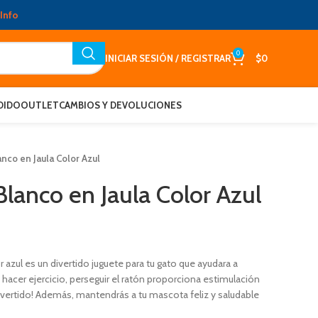
Info
0
INICIAR SESIÓN / REGISTRAR
$
0
DIDO
OUTLET
CAMBIOS Y DEVOLUCIONES
nco en Jaula Color Azul
lanco en Jaula Color Azul
r azul es un divertido juguete para tu gato que ayudara a
 hacer ejercicio, perseguir el ratón proporciona estimulación
ivertido! Además, mantendrás a tu mascota feliz y saludable