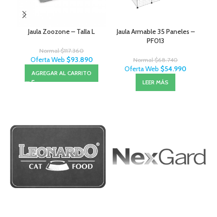
Jaula Zoozone – Talla L
Jaula Armable 35 Paneles –
J
PF013
Normal
$
117.360
Oferta Web
$
93.890
Normal
$
68.740
Oferta Web
$
54.990
AGREGAR AL CARRITO
LEER MÁS