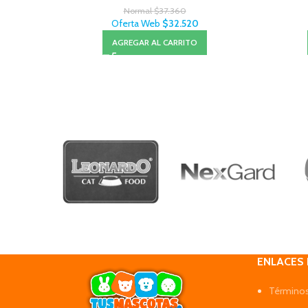
Normal
$
37.360
Oferta Web
$
32.520
AGREGAR AL CARRITO
ENLACES
Términos