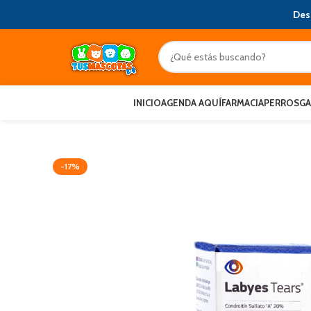
Des
INICIO
AGENDA AQUÍ
FARMACIA
PERROS
G
-17%