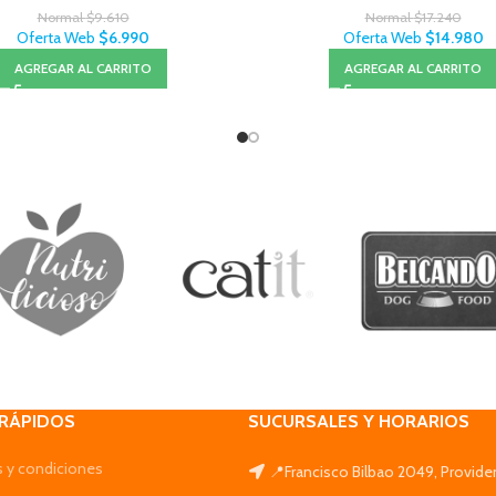
Normal
$
9.610
Normal
$
17.240
Oferta Web
$
6.990
Oferta Web
$
14.980
AGREGAR AL CARRITO
AGREGAR AL CARRITO
 RÁPIDOS
SUCURSALES Y HORARIOS
 y condiciones
📍Francisco Bilbao 2049, Provide