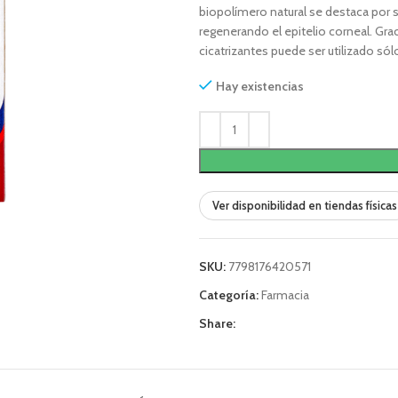
biopolímero natural se destaca por su
regenerando el epitelio corneal. Gra
cicatrizantes puede ser utilizado só
Hay existencias
Ver disponibilidad en tiendas físicas
SKU:
7798176420571
Categoría:
Farmacia
Share: