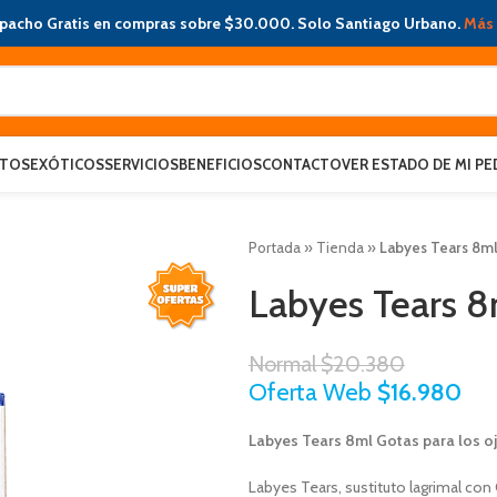
pacho Gratis en compras sobre $30.000. Solo Santiago Urbano.
Más 
ATOS
EXÓTICOS
SERVICIOS
BENEFICIOS
CONTACTO
VER ESTADO DE MI PE
Portada
»
Tienda
»
Labyes Tears 8ml 
Labyes Tears 8m
Normal
$
20.380
Oferta Web
$
16.980
Labyes Tears 8ml Gotas para los o
Labyes Tears, sustituto lagrimal con 