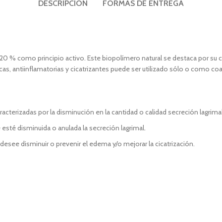
DESCRIPCIÓN
FORMAS DE ENTREGA
l 20 % como principio activo. Este biopolímero natural se destaca por su c
cas, antiinflamatorias y cicatrizantes puede ser utilizado sólo o como coa
cterizadas por la disminución en la cantidad o calidad secreción lagrima
 esté disminuida o anulada la secreción lagrimal.
ee disminuir o prevenir el edema y/o mejorar la cicatrización.