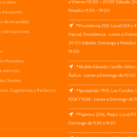
a Viernes 10:00 – 20:00 Sábado, D
 y retiro
Feriados 11:00 – 19:00
s frecuentes
______________________
do de mi pedido
📍Providencia 2251. Local 024 y 
y devoluciones
Franca), Providencia - Lunes a Viern
20:00 Sábado, Domingo y Feriados 
os
19:00
______________________
Con Nosotros
📍Alcalde Eduardo Castillo Velas
de atención
Ñuñoa - Lunes a Domingo de 10:00 
de Clientes
______________________
iones, Sugerencias y Reclamos
📍Apoquindo 7935, Las Condes. 
102A Y 103A - Lunes a Domingo de 11
______________________
📍Pajaritos 2356, Maipú. Local 101
Domingo de 11:30 a 19:30
______________________