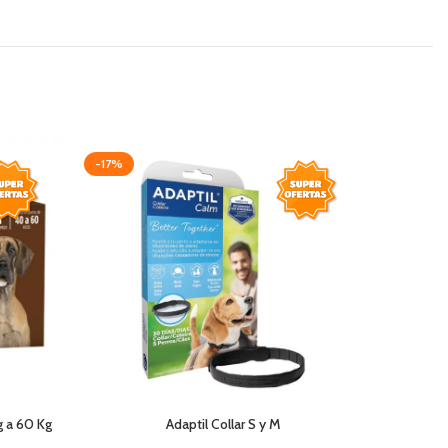
-17%
-25%
g a 60 Kg
Adaptil Collar S y M
Pipeta A