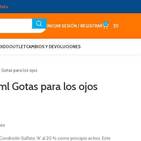
Info
0
INICIAR SESIÓN / REGISTRAR
$
0
DIDO
OUTLET
CAMBIOS Y DEVOLUCIONES
Gotas para los ojos
l Gotas para los ojos
jos
Condroitín Sulfato “A” al 20 % como principio activo. Este