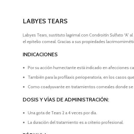
LABYES TEARS
Labyes Tears, sustituto lagrimal con Condroitín Sulfato “A” a
el epitelio corneal. Gracias a sus propiedades lacrimomiméti
INDICACIONES
Por su acción humectante está indicado en afecciones cara
También para la profilaxis perioperatoria, en los casos que
Como coadyuvante en tratamientos corneales donde se des
DOSIS Y VÍAS DE ADMINISTRACIÓN:
Una gota de Tears 2 a 4 veces por día.
La duración del tratamiento es a criterio profesional.