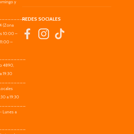
omingo y
_________
REDES SOCIALES
44 (Zona
es 10:00 –
11:00 –
_________
co 4890,
a 19:30
_________
Locales
:30 a 19:30
_________
 - Lunes a
_________