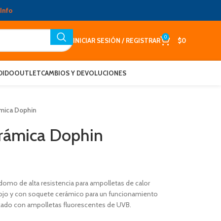
Info
0
INICIAR SESIÓN / REGISTRAR
$
0
DIDO
OUTLET
CAMBIOS Y DEVOLUCIONES
mica Dophin
rámica Dophin
omo de alta resistencia para ampolletas de calor
rojo y con soquete cerámico para un funcionamiento
izado con ampolletas fluorescentes de UVB.