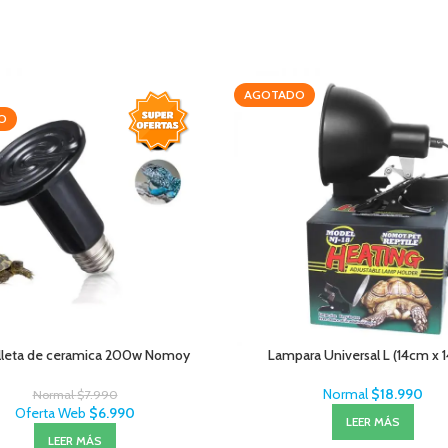
AGOTADO
O
leta de ceramica 200w Nomoy
Lampara Universal L (14cm x 
Normal
$
18.990
Normal
$
7.990
Oferta Web
$
6.990
LEER MÁS
LEER MÁS