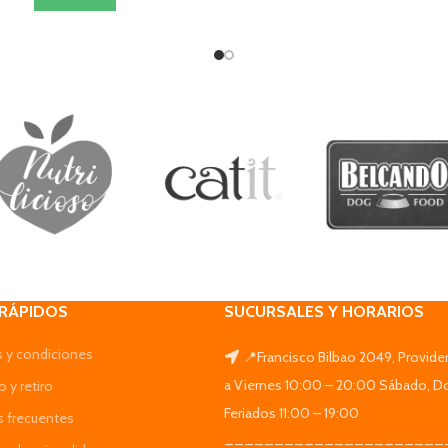
 RÁPIDOS
SUCURSALES Y HORARIOS
 y condiciones
📍Francisco Bilbao 2049, Provide
a Viernes 10:00 – 20:00 Sábado, D
 y retiro
Feriados 11:00 – 19:00
s frecuentes
______________________