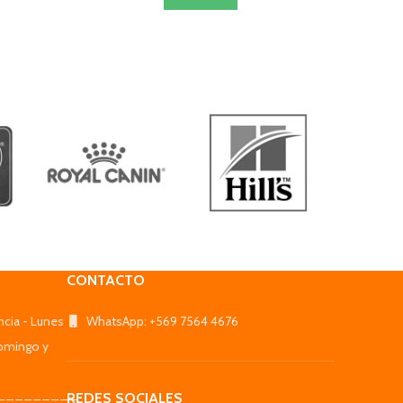
CONTACTO
ncia - Lunes
WhatsApp: +569 7564 4676
omingo y
_________
REDES SOCIALES