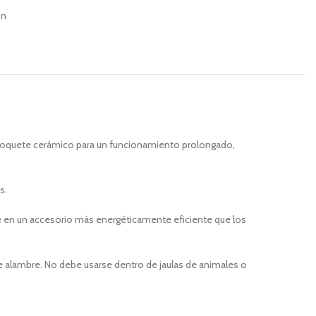
ón
 soquete cerámico para un funcionamiento prolongado,
s.
erte en un accesorio más energéticamente eficiente que los
s de alambre. No debe usarse dentro de jaulas de animales o