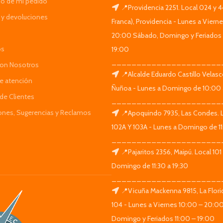
do de mi pedido
📍Providencia 2251. Local 024 y 
y devoluciones
Franca), Providencia - Lunes a Viern
20:00 Sábado, Domingo y Feriados 
os
19:00
______________________
Con Nosotros
📍Alcalde Eduardo Castillo Velas
de atención
Ñuñoa - Lunes a Domingo de 10:00 
de Clientes
______________________
iones, Sugerencias y Reclamos
📍Apoquindo 7935, Las Condes. 
102A Y 103A - Lunes a Domingo de 11
______________________
📍Pajaritos 2356, Maipú. Local 101
Domingo de 11:30 a 19:30
______________________
📍Vicuña Mackenna 9815, La Flori
104 - Lunes a Viernes 10:00 – 20:0
Domingo y Feriados 11:00 – 19:00