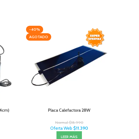
-40%
-20%
AGOTADO
14cm)
Placa Calefactora 28W
Normal
$
18.990
Oferta Web
$
11.390
LEER MÁS