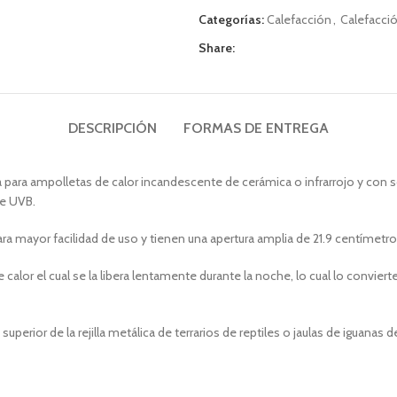
Categorías:
Calefacción
,
Calefacci
Share:
DESCRIPCIÓN
FORMAS DE ENTREGA
 para ampolletas de calor incandescente de cerámica o infrarrojo y con
de UVB.
a mayor facilidad de uso y tienen una apertura amplia de 21.9 centímetro
be calor el cual se la libera lentamente durante la noche, lo cual lo convi
uperior de la rejilla metálica de terrarios de reptiles o jaulas de iguana