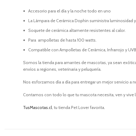
Accesorio para el día y la noche todo en uno
La Lámpara de Cerámica Dophin suministra luminosidad y b
Soquete de cerámica altamente resistentes al calor.
Para ampolletas de hasta 100 watts.
Compatible con Ampolletas de Cerámica, Infrarrojo y UVB
Somos la tienda para amantes de mascotas, ya sean exóticas
envíos a regiones, veterinaria y peluquería.
Nos esforzamos día a día para entregar un mejor servicio a n
Contamos con todo lo que tu mascota necesita, ven y vive l
TusMascotas.cl
, tu tienda Pet Lover favorita.