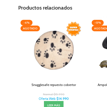
Productos relacionados
-6%
-13%
AGOTADO
AGOTAD
Snugglesafe repuesto cobertor
Ampol
Normal
$
15.990
Oferta Web
$
14.990
LEER MÁS