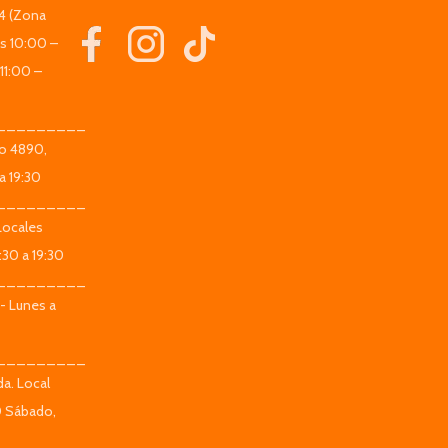
44 (Zona
es 10:00 –
11:00 –
_________
co 4890,
a 19:30
_________
Locales
:30 a 19:30
_________
 - Lunes a
_________
da. Local
0 Sábado,