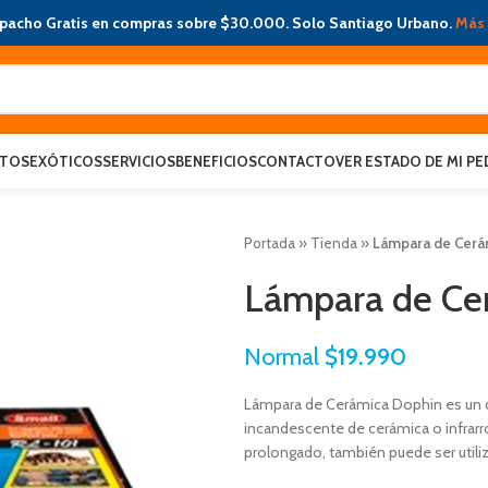
pacho Gratis en compras sobre $30.000. Solo Santiago Urbano.
Más 
ATOS
EXÓTICOS
SERVICIOS
BENEFICIOS
CONTACTO
VER ESTADO DE MI PE
Portada
»
Tienda
»
Lámpara de Cerá
Lámpara de Ce
Normal
$
19.990
Lámpara de Cerámica Dophin es un d
incandescente de cerámica o infrar
prolongado, también puede ser util