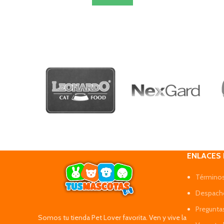
ENLACES
Términos
Despacho
Pregunta
Somos tu tienda Pet Lover favorita. Ven y vive la