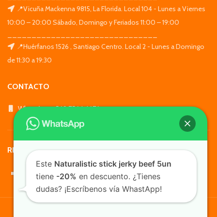
📍Vicuña Mackenna 9815, La Florida. Local 104 - Lunes a Viernes
10:00 – 20:00 Sábado, Domingo y Feriados 11:00 – 19:00
_______________________________
📍Huérfanos 1526 , Santiago Centro. Local 2 - Lunes a Domingo
de 11:30 a 19:30
CONTACTO
WhatsApp: +569 7564 4676
REDES SOCIALES
Este
Naturalistic stick jerky beef 5un
tiene
-20%
en descuento. ¿Tienes
dudas? ¡Escríbenos vía WhastApp!
TusMascotas.cl