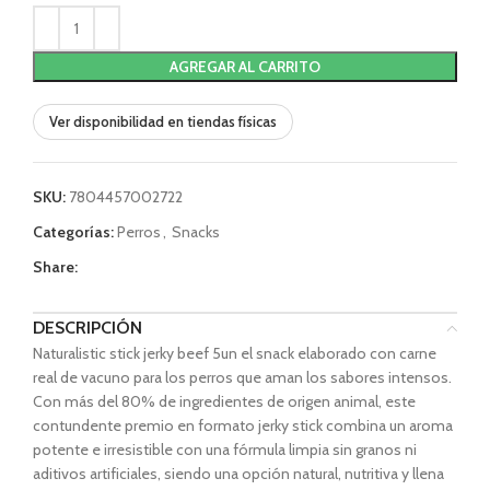
AGREGAR AL CARRITO
Ver disponibilidad en tiendas físicas
SKU:
7804457002722
Categorías:
Perros
,
Snacks
Share:
DESCRIPCIÓN
Naturalistic stick jerky beef 5un el snack elaborado con carne
real de vacuno para los perros que aman los sabores intensos.
Con más del 80% de ingredientes de origen animal, este
contundente premio en formato jerky stick combina un aroma
potente e irresistible con una fórmula limpia sin granos ni
aditivos artificiales, siendo una opción natural, nutritiva y llena