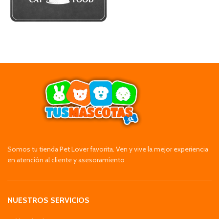
Somos tu tienda Pet Lover favorita. Ven y vive la mejor experiencia
en atención al cliente y asesoramiento
NUESTROS SERVICIOS