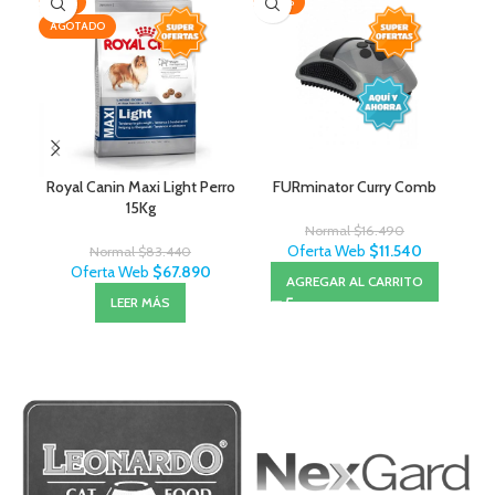
-19%
-30%
AG
AGOTADO
Royal Canin Maxi Light Perro
FURminator Curry Comb
15Kg
Normal
$
16.490
Oferta Web
$
11.540
Normal
$
83.440
Oferta Web
$
67.890
AGREGAR AL CARRITO
LEER MÁS