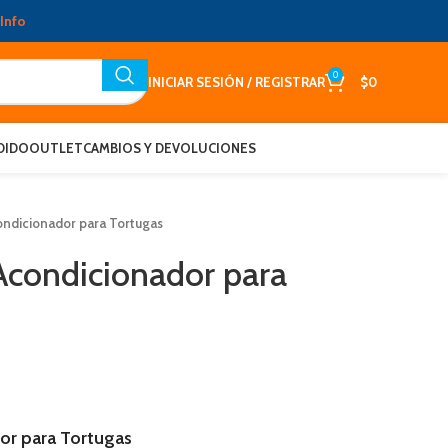
Info
0
INICIAR SESIÓN / REGISTRAR
$
0
DIDO
OUTLET
CAMBIOS Y DEVOLUCIONES
condicionador para Tortugas
 Acondicionador para
or para Tortugas