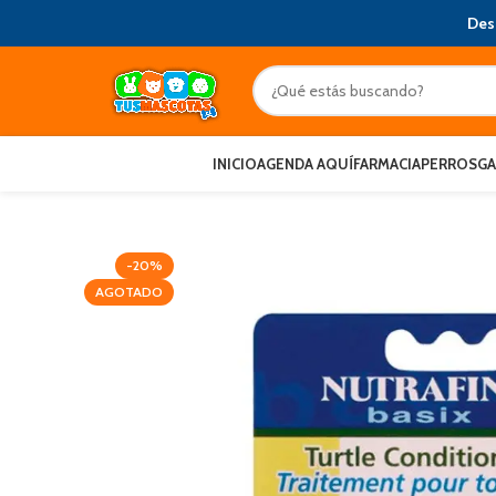
Des
INICIO
AGENDA AQUÍ
FARMACIA
PERROS
G
-20%
AGOTADO