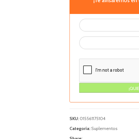
¡Te avisaremos e
SKU:
015561175104
Categoría:
Suplementos
Share: