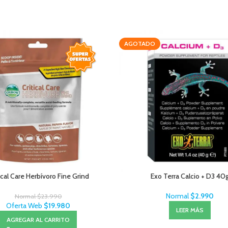
AGOTADO
ical Care Herbívoro Fine Grind
Exo Terra Calcio + D3 40
Normal
$
2.990
Normal
$
23.990
Oferta Web
$
19.980
LEER MÁS
AGREGAR AL CARRITO