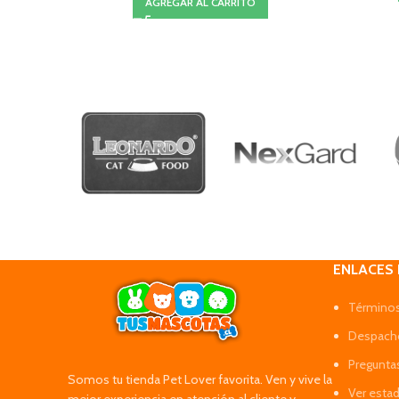
AGREGAR AL CARRITO
ENLACES
Términos
Despacho
Pregunta
Somos tu tienda Pet Lover favorita. Ven y vive la
Ver esta