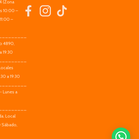
44 (Zona
es 10:00 –
11:00 –
_________
co 4890,
a 19:30
_________
Locales
:30 a 19:30
_________
 - Lunes a
_________
da. Local
0 Sábado,