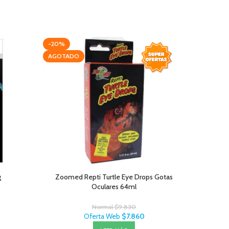
-20%
-20%
AGOTADO
g
Zoomed Repti Turtle Eye Drops Gotas
Exoterra E
Oculares 64ml
Normal
$
9.830
Oferta Web
$
7.860