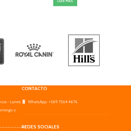
LEER MÁS
CONTACTO
ncia - Lunes
WhatsApp: +569 7564 4676
omingo y
_________
REDES SOCIALES