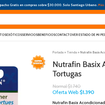
pacho Gratis en compras sobre $30.000. Solo Santiago Urbano.
Más 
ATOS
EXÓTICOS
SERVICIOS
BENEFICIOS
CONTACTO
VER ESTADO DE MI PE
Portada
»
Tienda
»
Nutrafin Basix A
Nutrafin Basix
Tortugas
Normal
$
1.740
Oferta Web
$
1.390
Nutrafin Basix Acondicionad