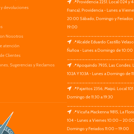
📍Providencia 2251. Local 024 y 
y devoluciones
Franca), Providencia - Lunes a Viern
20:00 Sábado, Domingo y Feriados 
os
19:00
______________________
Con Nosotros
📍Alcalde Eduardo Castillo Velas
de atención
Ñuñoa - Lunes a Domingo de 10:00 
de Clientes
______________________
iones, Sugerencias y Reclamos
📍Apoquindo 7935, Las Condes. 
102A Y 103A - Lunes a Domingo de 11
______________________
📍Pajaritos 2356, Maipú. Local 101
Domingo de 11:30 a 19:30
______________________
📍Vicuña Mackenna 9815, La Flori
104 - Lunes a Viernes 10:00 – 20:0
Domingo y Feriados 11:00 – 19:00