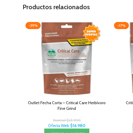
Productos relacionados
-29%
-17%
Outlet Fecha Corta – Critical Care Herbívoro
Crit
Fine Grind
Normal
$
23.990
Oferta Web
$
16.980