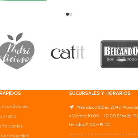
 RÁPIDOS
SUCURSALES Y HORARIOS
 y condiciones
📍Francisco Bilbao 2049, Provide
a Viernes 10:00 – 20:00 Sábado, D
 y retiro
Feriados 11:00 – 19:00
s frecuentes
______________________
do de mi pedido