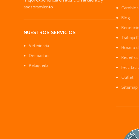
mejor experiencia en atención al cliente y
asesoramiento
Cambios 
Blog
Benefici
NUESTROS SERVICIOS
Trabaja 
Veterinaria
Horario 
Despacho
Reseñas 
Peluquería
Felicitac
Outlet
Sitemap