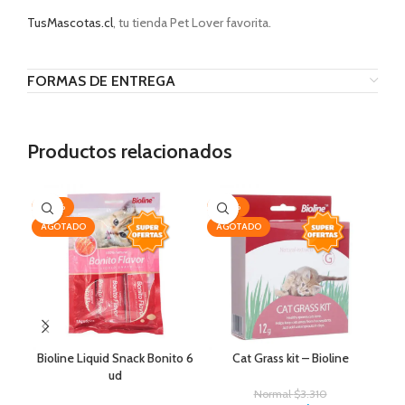
TusMascotas.cl
, tu tienda Pet Lover favorita.
FORMAS DE ENTREGA
Productos relacionados
-30%
-20%
-1
AGOTADO
AGOTADO
Bioline Liquid Snack Bonito 6
Cat Grass kit – Bioline
Lat
ud
Normal
$
3.310