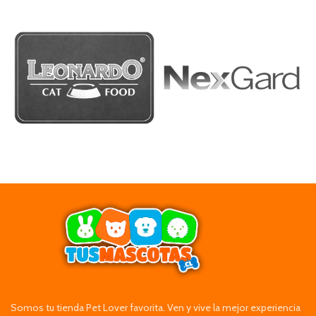
Somos tu tienda Pet Lover favorita. Ven y vive la mejor experiencia