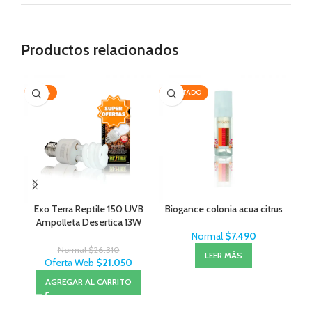
Productos relacionados
-20%
AGOTADO
-2
AG
Exo Terra Reptile 150 UVB
Biogance colonia acua citrus
B
Ampolleta Desertica 13W
Normal
$
7.490
Normal
$
26.310
LEER MÁS
Oferta Web
$
21.050
AGREGAR AL CARRITO