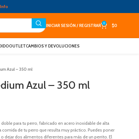
Info
0
INICIAR SESIÓN / REGISTRAR
$
0
DIDO
OUTLET
CAMBIOS Y DEVOLUCIONES
um Azul – 350 ml
edium Azul – 350 ml
doble para tu perro, fabricado en acero inoxidable de alta
 la comida de tu perro que resulta muy práctico. Puedes poner
 o dejar dos alimentos diferentes para más de un perrito. El