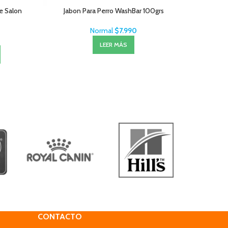
Le Salon
Jabon Para Perro WashBar 100grs
Salviet
Normal
$
7.990
LEER MÁS
CONTACTO