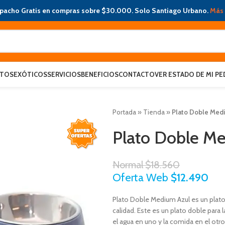
pacho Gratis en compras sobre $30.000. Solo Santiago Urbano.
Más 
ATOS
EXÓTICOS
SERVICIOS
BENEFICIOS
CONTACTO
VER ESTADO DE MI PE
Portada
»
Tienda
»
Plato Doble Medi
Plato Doble M
Normal
$
18.560
Oferta Web
$
12.490
Plato Doble Medium Azul es un plato 
calidad. Este es un plato doble para
el agua en uno y la comida en el otro