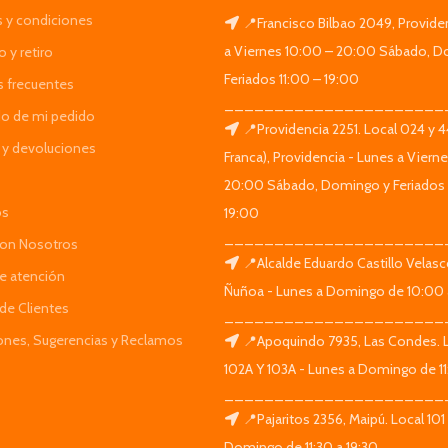
 y condiciones
📍Francisco Bilbao 2049, Provide
a Viernes 10:00 – 20:00 Sábado, D
 y retiro
Feriados 11:00 – 19:00
s frecuentes
______________________
do de mi pedido
📍Providencia 2251. Local 024 y 
y devoluciones
Franca), Providencia - Lunes a Viern
20:00 Sábado, Domingo y Feriados 
os
19:00
______________________
Con Nosotros
📍Alcalde Eduardo Castillo Velas
de atención
Ñuñoa - Lunes a Domingo de 10:00 
de Clientes
______________________
iones, Sugerencias y Reclamos
📍Apoquindo 7935, Las Condes. 
102A Y 103A - Lunes a Domingo de 11
______________________
📍Pajaritos 2356, Maipú. Local 101
Domingo de 11:30 a 19:30