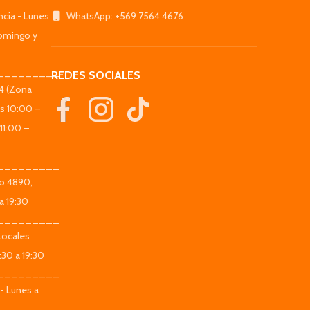
ncia - Lunes
WhatsApp: +569 7564 4676
omingo y
_________
REDES SOCIALES
44 (Zona
es 10:00 –
11:00 –
_________
co 4890,
a 19:30
_________
Locales
:30 a 19:30
_________
 - Lunes a