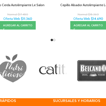
o Cerda Autolimpiante Le Salon
Cepillo Alisador Autolimpiante 
Normal
$
17.480
Normal
$
18.360
Oferta Web
$
11.360
Oferta Web
$
14.690
AGREGAR AL CARRITO
AGREGAR AL CARRITO
 RÁPIDOS
SUCURSALES Y HORARIOS