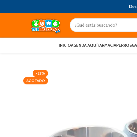
Des
INICIO
AGENDA AQUÍ
FARMACIA
PERROS
G
-33%
AGOTADO